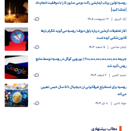
روسیه اولین پرتاب آزمایشی راکت بومی سایوز ۵ را با موفقیت انجام داد
[تماشا کنید]
آزاد کبیری
12 اردیبهشت 1405
0
آغاز تحقیقات کرملین درباره پاول دورف؛ روسیه می‌گوید تلگرام بارها
قانون‌شکنی کرده است
ایمان صاحبی
5 اسفند 1404
0
جریمه ۱٬۲۰۰٬۰۰۰٬۰۰۰٬۰۰۰٬۰۰۰٬۰۰۰ یورویی گوگل در روسیه توسط منابع
روس تأیید شد
حمید گنجی
2 اسفند 1404
1
روسیه برای استخراج غیرقانونی ارز دیجیتال تا 5 سال حبس تعیین
می‌کند
جواد تاجی
10 دی 1404
0
مطالب پیشنهادی