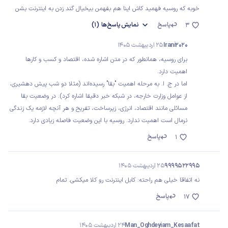
خوبه که روسیه فهمید کاش اینا هم بفهمن بیخیال گند زدن به اینترنت بشن
پاسخ
نمایش
پاسخ‌ها
(1)
3
Irani2020
25 اردیبهشت 1405
برای روسیه، همانطور که در متن اشاره شده، اقتصاد و کسب و کارها
اهمیت دارد.
اما در ج. ا. به مرحله اهمیت "بقا" رسیده‌اند (مثلا دو شب پیش دهشیری،
از عوامل وزارت خارجه، در شبکه خبر دقیقا اشاره کرد). در وضعیت بقا
مسائلی مانند اقتصاد، انرژی، زیرساخت، تفریح و هر آنچه لازمه یک زندگی
نرمال است اهمیت ندارد. روسیه با این وضعیت فاصله زیادی دارد.
پاسخ
1
9999522995
25 اردیبهشت 1405
نه اتفاقا خیلی هم راحته: کابل اینترنت رو کلا میکشی. تمام
پاسخ
17
Man_Oghdeyiam_Kesaafat
24 اردیبهشت 1405