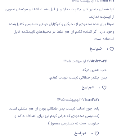
Irani2020
25 اردیبهشت 1405
کره شمالی به‌طور کلی اینترنت نداره و از قبل هم نداشته و مردمش تصوری
از اینترنت ندارند.
صرفا برای عده محدودی از نخبگان و کارگزاران دولتی دسترسی کنترل‌شده
وجود دارد. اگر اشتباه نکنم آن هم فقط در محیط‌های تاییدشده قابل
استفاده است.
پاسخ
1
Arvin2026
27 اردیبهشت 1405
خب همین دیگه
پس اینقدر طبقاتی نیست درست گفتم.
0
پاسخ
Irani2020
27 اردیبهشت 1405
بله، چون اساسا نیست پس طبقاتی بودن آن هم منتفی است.
(دسترسی محدودی که عرض کردم نیز برای اهداف حاکم و
حکومت است نه دسترسی معمول)
0
پاسخ