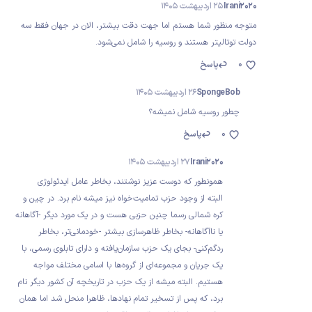
Irani2020
25 اردیبهشت 1405
متوجه منظور شما هستم اما جهت دقت بیشتر، الان در جهان فقط سه
دولت توتالیتر هستند و روسیه را شامل نمی‌شود.
0
پاسخ
SpongeBob
26 اردیبهشت 1405
چطور روسیه شامل نمیشه؟
0
پاسخ
Irani2020
27 اردیبهشت 1405
همونطور که دوست عزیز نوشتند، بخاطر عامل ایدئولوژی
البته از وجود حزب تمامیت‌خواه نیز میشه نام برد. در چین و
کره شمالی رسما چنین حزبی هست و در یک مورد دیگر -آگاهانه
یا ناآگاهانه- بخاطر ظاهرسازی بیشتر -خودمانی‌تر، بخاطر
ردگم‌کنی- بجای یک حزب سازمان‌یافته و دارای تابلوی رسمی، با
یک جریان و مجموعه‌ای از گروه‌ها با اسامی مختلف مواجه
هستیم. البته میشه از یک حزب در تاریخچه آن کشور دیگر نام
برد، که پس از تسخیر تمام نهادها، ظاهرا منحل شد اما همان