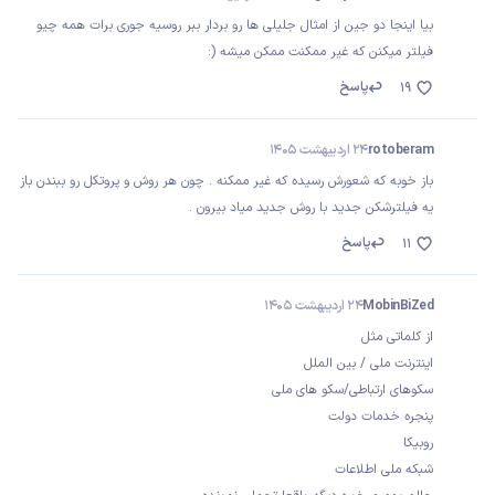
بیا اینجا دو جین از امثال جلیلی ها رو بردار ببر روسیه جوری برات همه چیو
فیلتر میکنن که غیر ممکنت ممکن میشه (:
پاسخ
19
rotoberam
24 اردیبهشت 1405
باز خوبه که شعورش رسیده که غیر ممکنه . چون هر روش و پروتکل رو ببندن باز
یه فیلترشکن جدید با روش جدید میاد بیرون .
پاسخ
11
MobinBiZed
24 اردیبهشت 1405
از کلماتی مثل
اینترنت ملی / بین الملل
سکوهای ارتباطی/سکو های ملی
پنجره خدمات دولت
روبیکا
شبکه ملی اطلاعات