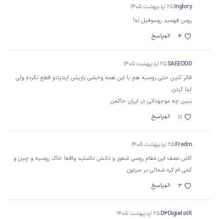
Inglory
25 اردیبهشت 1405
روس فهمید روسوفیل نه!
پاسخ
4
SAEEDDD
25 اردیبهشت 1405
فکر کنین حتی روسیه هم با این همه وحشی بازیش اینترنتو قطع نکرده ولی
اینا کردن.
ببین چه موجوداتی در ایران حاکمن
پاسخ
11
Fredm
25 اردیبهشت 1405
کاش نصف این مقام روسی شعور و دانش داشتید واقعا خاک روسیه و چین و
کمی ام کره شمالی بر سرتون
پاسخ
3
D4DigiatoIR
25 اردیبهشت 1405