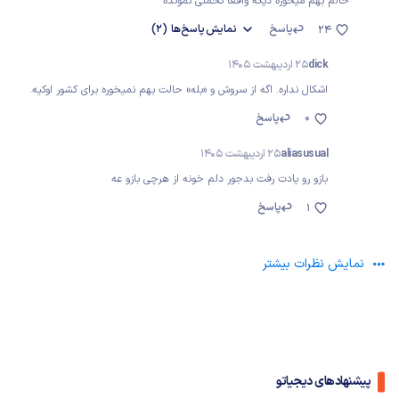
حالم بهم میخوره دیگه واقعا تحملی نمونده
پاسخ
نمایش
پاسخ‌ها
(2)
24
dick
25 اردیبهشت 1405
اشکال نداره. اگه از سروش و «بله» حالت بهم نمیخوره برای کشور اوکیه.
0
پاسخ
aliasusual
25 اردیبهشت 1405
بازو رو یادت رفت بدجور دلم خونه از هرچی بازو عه
پاسخ
1
نمایش نظرات بیشتر
پیشنهادهای دیجیاتو