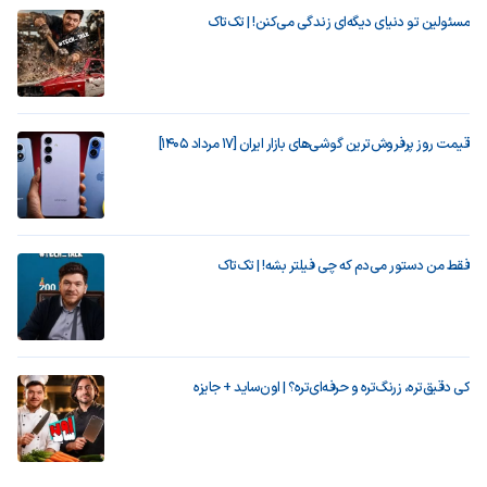
مسئولین تو دنیای دیگه‌ای زندگی می‌کنن! | تک‌تاک
قیمت روز پرفروش‌ترین گوشی‌های بازار ایران [17 مرداد 1405]
فقط من دستور می‌دم که چی فیلتر بشه! | تک‌تاک
کی دقیق‌تره، زرنگ‌تره و حرفه‌ای‌تره؟ | اون‌ساید + جایزه