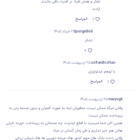
تفکر و همان افراد در قدرت باقی ماندند.
ارادت
پاسخ
1
SpongeBob
2 خرداد 1405
تشکر
0
soltanBsoltan
25 اردیبهشت 1405
با توهم ایدئولوژی
پاسخ
1
marysgk
25 اردیبهشت 1405
وقتی میگه ممکن نیست منظورش اینه به صورت اصولی و بدون صدمه زدن به
زیرساخت ممکن نیست
همین الان شما میبینید با قطع اینترنت چه صدماتی به زیرساخت خورده خیلی
هاش هم خبر نداریم و طی زمان گندش در میاد
وقتی راحت بانک های مهم کشور هک میشه دوربین ها هک میشن برخی