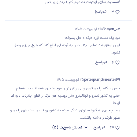
#مسدود_سازی_اینترنت_تصمیم_کم_فایده_و_پر_ضرر
پاسخ
3
Shayan_07
25 اردیبهشت 1405
بازم یک دست آورد دیگه داخل پسرفت.
ایران موفق شد تمامی اینترنت را به گونه ای قطع کند که هیچ چیزی وصل
نشود.
پاسخ
6
peterpumpkineater69
25 اردیبهشت 1405
حس میکنم پایین ترین و بی ارزش ترین موجود بین همه انسانها‌ هستم...
حتی یه کشور تندرو و توتالیتری مثل روسیه هم درک از قطع اینترنت داره اما
اینجا...
پسر چجوری یه گروه میتونن زندگی مردم یه کشور رو تا این حد بیارن پایین و
هنوز طرفدار داشته باشند...
پاسخ
نمایش
پاسخ‌ها
(5)
14