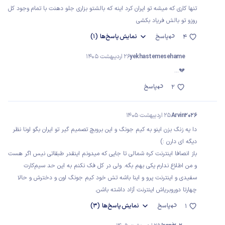
تنها کاری که میشه تو ایران کرد اینه که بالشتو بزاری جلو دهنت با تمام وجود کل
روزو تو بالش فریاد بکشی
پاسخ
نمایش
پاسخ‌ها
(1)
4
yekhastemesehame
26 اردیبهشت 1405
💔...
پاسخ
2
Arvin2026
25 اردیبهشت 1405
دا یه زنگ بزن اینو به کیم جونگ و این بروبچ تصمیم گیر تو ایران بگو اونا نظر
دیگه ای دارن :)
باز انصافا اینترنت کره شمالی تا جایی که میدونم اینقدر طبقاتی نیس اگر هست
و من اطلاع ندارم یکی بهم بگه. ولی در کل فک نکنم به این حد سیم‌کارت
سفیدی و اینترنت پرو و اینا باشه تش خود کیم جونگ اون و دخترش و حالا
چهارتا دوروبریاش اینترنت آزاد داشته باشن.
پاسخ
نمایش
پاسخ‌ها
(3)
1