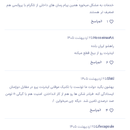
خدمات به مشکل میخوره همین پیام رسان های داخلی از تلگرام با پروکسی هم
ضعیف تر هستند
پاسخ
1
Hosseinaa98
25 اردیبهشت 1405
راهشو ایران بلده
اینترنت رو از بیخ قطع میکنه
پاسخ
6
ShAl
25 اردیبهشت 1405
بهشون بگید دولت ما تونست با تکنیک موقتی اینترنت پرو در مقابل دوژمنان
ایستادگی کنه. فیلتر شکن ها رو هم از کار انداختن. امنیت هم با گیگی n تومن
صد درصدی تامین شد. دیگه چی میخواین :/
پاسخ
4
Lifecapsule
25 اردیبهشت 1405