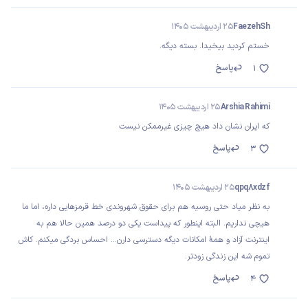
FaezehSh
25 اردیبهشت 1405
خستم کردید بیخیدا. بسته دیگه.
پاسخ
1
Arshia Rahimi
25 اردیبهشت 1405
که ایران نشان داد هیچ چیزی غیرممکن نیست
پاسخ
3
qpq8xdzf
25 اردیبهشت 1405
به نظر میاد حتی روسیه هم برای حقوق شهروندی خط قرمزهایی داره، اما ما
هیچی نداریم. البته اینطور که پیداست یکی دو درصد همین حالا هم به
اینترنت آزاد و همهٔ امکانات دیگه دسترسی دارن... احساس بردگی میکنم. کاش
تموم شه این زندگی زودتر.
پاسخ
4