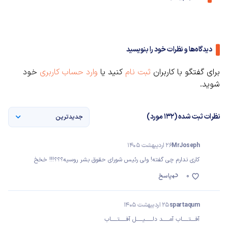
دیدگاه‌ها و نظرات خود را بنویسید
برای گفتگو با کاربران
ثبت نام
کنید یا
وارد حساب کاربری
خود
شوید.
نظرات ثبت شده (132 مورد)
جدیدترین
MrJoseph
26 اردیبهشت 1405
کاری ندارم چی گفته! ولی رئیس شورای حقوق بشر روسیه؟؟؟!!! خخخ
0
پاسخ
spartaqum
25 اردیبهشت 1405
آفــــتــــــاب آمــــــد دلـــــــیــــــل آفــــــتــــــاب