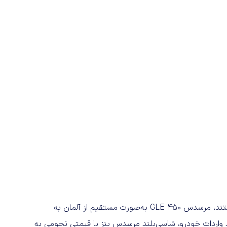
برخلاف بسیاری از خودروهای وارداتی جدید که ساخت چین هستند، مرسدس GLE 450 به‌صورت مستقیم از آلمان به
 واردات خودرو، شاسی‌بلند مرسدس بنز با قیمتی نجومی به