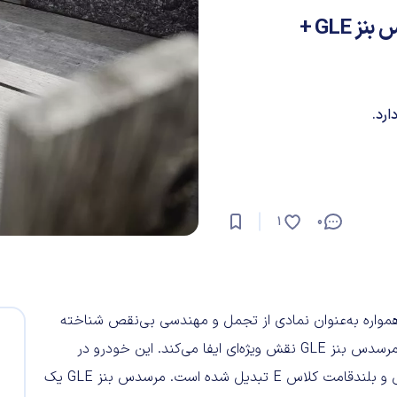
مرسدس بنز GLE | بررسی کامل خودرو مرسدس بنز GLE +
0
1
همواره به‌عنوان نمادی از تجمل و مهندسی بی‌نقص شناخته
شده است. در سبد محصولات این خودروساز ساکن اشتوتگارت، مرسدس بنز GLE نقش ویژه‌ای ایفا می‌کند. این خودرو در
گذشته با نام کلاس M شناخته می‌شد اما اکنون به نسخه لوکس و بلندقامت کلاس E تبدیل شده است. مرسدس بنز GLE یک