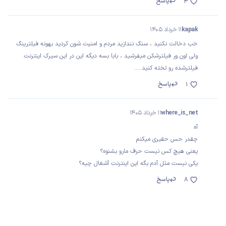
پاسخ
4
kapak
11 خرداد 1405
خب دخالت نکنید ، سنگ نندازید مردم و امنیت شون کردید بهونه فیلترینگ
ولی اون ور فیلترشکن میفرشید ، بابا بسه دیگه این در این سیرک اینترنت
فیلترشده رو تخته کنید.....
پاسخ
1
where_is_net
11 خرداد 1405
آه
چقدر حس حقیری میکنم
یعنی هیچ کس نیست حرف مارو بشنوه؟
یکی نیست مثل آدم بگه این اینترنت آشغال چیه؟
پاسخ
8