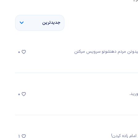
جدیدترین
میدونن مردم دهنشونو سرویس میکنن
0
رید.
0
ام زاده کردن!
1