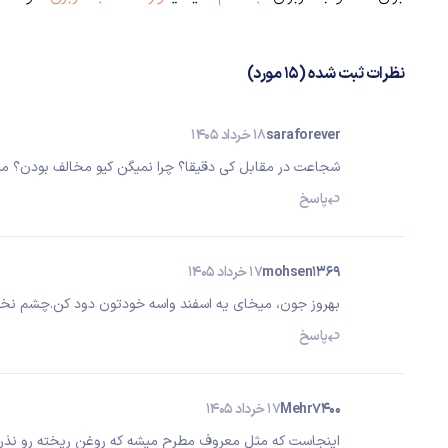
نظرات ثبت شده (15 مورد)
saraforever
18 خرداد 1405
شجاعت در مقابل کی دقیقا؟ چرا نمیگن کیو مخالف بودن؟ 
پاسخ
mohsen1369
17 خرداد 1405
بهروز جون، میخای یه اسفند واسه خودتون دود کن.چشم نخو
پاسخ
Mehr7400
17 خرداد 1405
اینجاست که مثل معروف مطرح میشه که روغن ریخته رو نذر ام