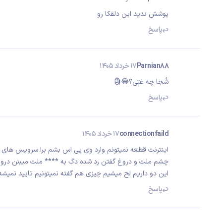
پوشش ندید این دلقکا رو
پاسخ
Parnian88
17 خرداد 1405
شُجا چه عَتی؟😂🗿
پاسخ
connectionfaild
17 خرداد 1405
اینترنت قطعه نمیتونم وارد وی پی اس بشم برا سرویس های 
چشم ملت و دروغ گفتن رد شده دگ به **** ملت میبنن دروغ
این دو داریم لح میشیم چیزی هم گفته نمیتونیم تایید نمیش
پاسخ