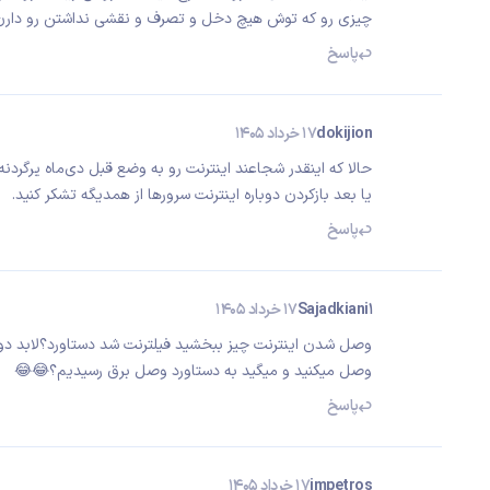
چیزی رو که توش هیچ دخل و تصرف و نقشی نداشتن رو دارن
پاسخ
dokijion
17 خرداد 1405
حالا که اینقدر شجاعند اینترنت رو به وضع قبل دی‌ماه یرگردنه
یا بعد بازکردن دوباره اینترنت سرورها از همدیگه تشکر کنید.
پاسخ
Sajadkiani1
17 خرداد 1405
وصل شدن اینترنت چیز ببخشید فیلترنت شد دستاورد؟لابد دور ر
وصل میکنید و میگید به دستاورد وصل برق رسیدیم؟😂😂
پاسخ
impetros
17 خرداد 1405