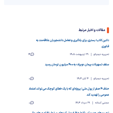
مقالات و اخبار مرتبط
داتین‌کلاب؛ بستری برای یادگیری و تعامل دانشجویان علاقه‌مند به
فناوری
تحریریه دیجیاتو
29 اردیبهشت 1405
4
سقف تسهیلات پیمان «ویپاد» به ۴۰۰ میلیون تومان رسید
تحریریه دیجیاتو
4 آبان 1404
0
حذف ۴ صفر از پول ملی؛ پروژه‌ای که با یک خطای کوچک می‌تواند اعتماد
عمومی را تهدید کند
مجتبی آستانه
29 مرداد 1404
0