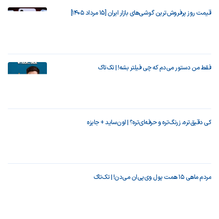
قیمت روز پرفروش‌ترین گوشی‌های بازار ایران [15 مرداد 1405]
فقط من دستور می‌دم که چی فیلتر بشه! | تک‌تاک
کی دقیق‌تره، زرنگ‌تره و حرفه‌ای‌تره؟ | اون‌ساید + جایزه
مردم ماهی ۱۵ همت پول وی‌پی‌ان می‌دن! | تک‌تاک