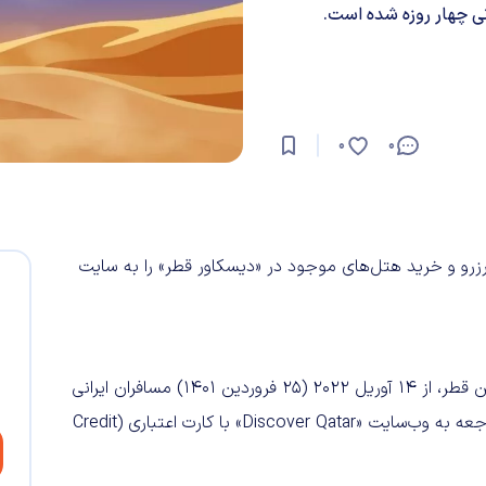
0
0
رزرو و خرید هتل‌های موجود در «دیسکاور قطر» را به سایت
به گزارش دیجیاتو و به نقل از روابط عمومی فلایتیو، طبق قوانین قطر، از 14 آوریل 2022 (25 فروردین 1401) مسافران ایرانی
در صورت سفر به قطر با ویزای فرودگاهی، باید قبل از سفر با مراجعه به وب‌سایت «Discover Qatar» با کارت اعتباری (Credit