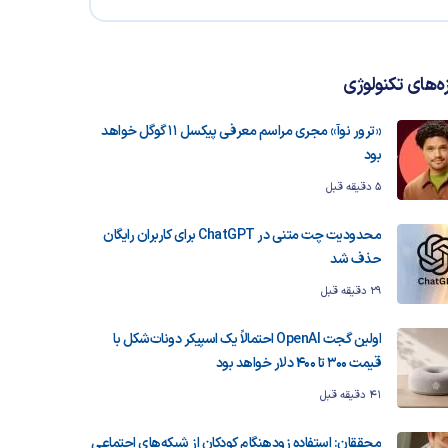
زه‌های تکنولوژی
«ترور نوآ» مجری مراسم معرفی پیکسل ۱۱ گوگل خواهد
بود
5 دقیقه قبل
محدودیت چت متنی در ChatGPT برای کاربران رایگان
حذف شد
29 دقیقه قبل
اولین گجت OpenAI احتمالاً یک اسپیکر دونات‌شکل با
قیمت ۳۰۰ تا ۴۰۰ دلار خواهد بود
41 دقیقه قبل
محققان: استفاده زودهنگام کودکان از شبکه‌های اجتماعی