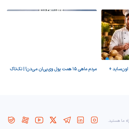
 اون‌ساید +
مردم ماهی ۱۵ همت پول وی‌پی‌ان می‌دن! | تک‌تاک
اه ما هستید.