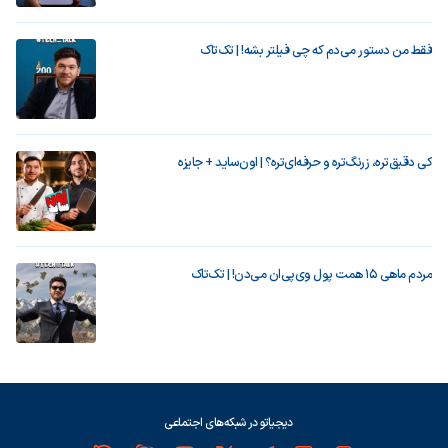
فقط من دستور می‌دم که چی فیلتر بشه! | تک‌تاک
کی دقیق‌تره، زرنگ‌تره و حرفه‌ای‌تره؟ | اون‌ساید + جایزه
مردم ماهی ۱۵ همت پول وی‌پی‌ان می‌دن! | تک‌تاک
دیجیاتو در شبکه‌های اجتماعی