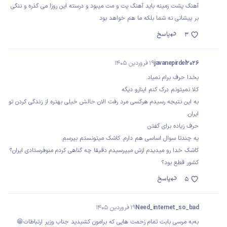
آهنگ پشت زمینه باید آهنگ پت و مت میبود و درسته این روزا می گذره و ننگی
بر پیشانی نه شما بلکه ما هم خواهد بود
پاسخ
3
javanepirdel2026
19 فروردین 1405
بخدا حرف برام نمیاد.
کلا نمیتونم درک کنم اینارو دیگه
به این نتیجه رسیدم هرکسی مرد رفت الان حالش خیلی بهتره از زندگی کردن تو
ایران.
حرف زیاده برای گفتن
یه چندتا سوال اساسی هم دارم. کاشک میتونستم بپرسم.
کاشک خدا رو میدیدم ازش میپرسیدم دقیقا چه گناهی کردم منوفرستادی ایران؟
کشور قطع بود؟
پاسخ
5
Need_internet_so_bad
19 فروردین 1405
به‌به مرسی بابت تمام زحمت هایی که برامون کشیدید جناب وزیر ارتباطات😁