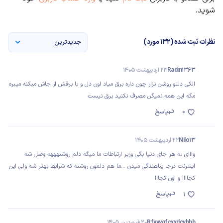
شوید.
نظرات ثبت شده (132 مورد)
جدیدترین
Radin1363
23 اردیبهشت 1405
الکی دلتو روشن نزار چون داره برق میاد اون دل و با برقش از جاش میکنه میبره
مگه این همه نمیگن مصرف نکنید برق نیست
0
پاسخ
Nilo13
22 اردیبهشت 1405
وااای به هر جای دنیا بگی وزیر ارتباطات ما میگه دلم روشنهههه وصل شه
اینترنت درجا پناهندگی میدن ...ما هم دلمون روشنه که شرایط بهتر شه ولی این
کجاااا و اون کجااا
پاسخ
1
Rfyyygfcxxdcvbbb
20 فروردین 1405