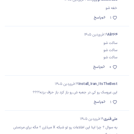
خفه شو
پاسخ
1
Ali264
19 فروردین 1405
ساکت شو
ساکت شو
ساکت شو
0
پاسخ
Install_Iran_ItsTheBest
19 فروردین 1405
این عروسک رو کی در جعبه ش رو باز کزد باز حزف بزنه؟؟؟؟
پاسخ
1
علی قنبری
19 فروردین 1405
یه سوال ؟ چرا اینا این اطلاعات رو تو شبکه X میذارن ؟ مگه برای مردمش