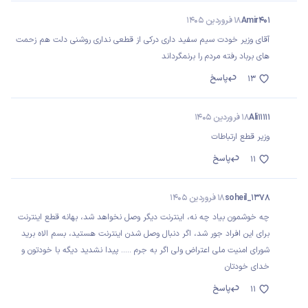
Amir401
18 فروردین 1405
آقای وزیر خودت سیم سفید داری درکی از قطعی نداری روشنی دلت هم زحمت
های برباد رفته مردم را برنمگرداند
پاسخ
13
Ali11111
18 فروردین 1405
وزیر قطع ارتباطات
پاسخ
11
soheil_1378
18 فروردین 1405
چه خوشمون بیاد چه نه، اینترنت دیگر وصل نخواهد شد، بهانه قطع اینترنت
برای این افراد جور شد، اگر دنبال وصل شدن اینترنت هستید، بسم الاه برید
شورای امنیت ملی اعتراض ولی اگر به جرم ..... پیدا نشدید دیگه با خودتون و
خدای خودتان
پاسخ
11