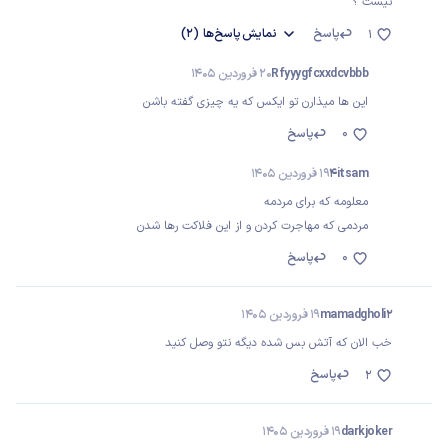
نیست ؟
پاسخ
نمایش
پاسخ‌ها
(2)
1
Rfyyygfcxxdcvbbb
20 فروردین 1405
این ها میذارن تو ایکس که یه چیزی گفته باشن
0
پاسخ
4itsam
19 فروردین 1405
معلومه که برای مردمه
مردمی که مهاجرت کردن و از این فلاکت رها شدن
0
پاسخ
mamadgholi2
19 فروردین 1405
خب الان که آتش بس شده دیگه نتو وصل کنید
پاسخ
2
darkjoker
19 فروردین 1405