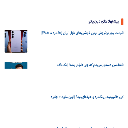
پیشنهادهای دیجیاتو
قیمت روز پرفروش‌ترین گوشی‌های بازار ایران [15 مرداد 1405]
فقط من دستور می‌دم که چی فیلتر بشه! | تک‌تاک
کی دقیق‌تره، زرنگ‌تره و حرفه‌ای‌تره؟ | اون‌ساید + جایزه