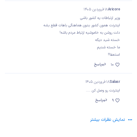
Aricore
18 فروردین 1405
وزیر ارتباطات یه کشور باشی
اینترنت همون کشور بدون هماهنگی باهات قطع بشه
دلت روشن به خاموشیه ارتباط مردم باشه!
خسته شید دیگه
ما خسته شدیم
استعفا!!
پاسخ
10
Salasr
18 فروردین 1405
اینترنت رو وصل کن .....
پاسخ
9
نمایش نظرات بیشتر