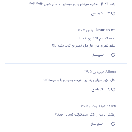
بنده ۲۶ گل تقدیم میکنم برای خودتون و خانوادتون 😍🌹🌹🌹
پاسخ
3
Interzert
19 فروردین 1405
دیجیاتو هم اشنا پرسته D:
فقط نظرای من خار داره نمیزارن ثبت بشه XD
پاسخ
1
Ihosi
18 فروردین 1405
اقای وزیر تنهایی به این نتیجه رسیدی یا با دوستات؟
پاسخ
8
4itsam
18 فروردین 1405
روشنی دلت از رنگ سیمکارتت نمیاد احیانا؟
پاسخ
11