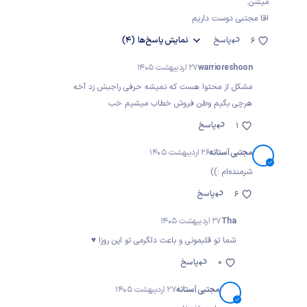
میشن.
اقا مجتبی دوست داریم
پاسخ
نمایش
پاسخ‌ها
(4)
6
warrioreshoon
27 اردیبهشت 1405
مشکل از محتوا هست که نمیشه حرفی راجبش زد آخه
هرچی بگیم وطن فروش خطاب میشیم خب
پاسخ
1
مجتبی آستانه
26 اردیبهشت 1405
شرمنده‌ام :))
پاسخ
6
Tha
27 اردیبهشت 1405
شما تو قلبمونی و باعث دلگرمی تو این روزا ♥️
0
پاسخ
مجتبی آستانه
27 اردیبهشت 1405