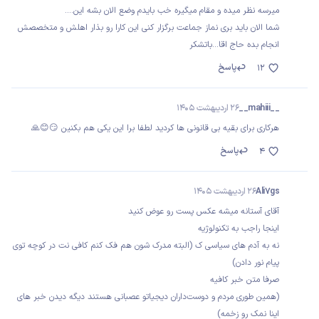
میرسه نظر میده و مقام میگیره خب بایدم وضع الان بشه این....
شما الان باید بری نماز جماعت برگزار کنی این کارا رو بذار اهلش و متخصصش
انجام بده حاج اقا...باتشکر
پاسخ
12
__mahiii__
26 اردیبهشت 1405
هرکاری برای بقیه بی قانونی ها کردید لطفا برا این یکی هم بکنین 😏😊🙏
پاسخ
4
Ali7gs
26 اردیبهشت 1405
آقای آستانه میشه عکس پست رو عوض کنید
اینجا راجب به تکنولوژیه
نه به آدم های سیاسی ک (البته مدرک شون هم فک کنم کافی نت در کوچه توی
پیام نور دادن)
صرفا متن خبر کافیه
(همین طوری مردم و دوست‌داران دیجیاتو عصبانی هستند دیگه دیدن خبر های
اینا نمک رو زخمه)