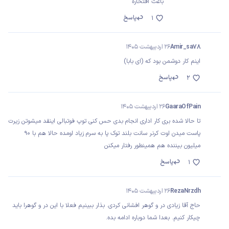
باعث افتخاره
پاسخ
1
Amir_sa78
26 اردیبهشت 1405
اینم کار دوشمن بود که (ای بابا)
پاسخ
2
GaaraOfPain
26 اردیبهشت 1405
تا حالا شده بری کار اداری انجام بدی حس کنی توپ فوتبالی اینقد میشوتن زیرت
پاست میدن اوت کرنر سانت بلند توک پا به سرم زیاد اومده حالا هم با 90
میلیون بیننده هم همینطور رفتار میکنن
پاسخ
1
RezaNrzdh
26 اردیبهشت 1405
حاج آقا زیادی در و گوهر افشانی کردی. بذار ببینیم فعلا با این در و گوهرا باید
چیکار کنیم. بعدا شما دوباره ادامه بده.