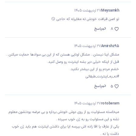
Meysamkh
27 اردیبهشت 1405
تو اصن قیافت خودش ته مغایرته که حاجی 😏
پاسخ
8
Amirshz95
27 اردیبهشت 1405
مشکل اینا نیستن... مشکل اونایی هستن که از این بی سوادها حمایت میکنن...
قبل از اینکه خیلی دیر بشه اینترنت رو وصل کنید.
خشم مردم رو از این بیشتر نکنید.
#نه_به_اینترنت_طبقاتی
پاسخ
5
rotoberam
27 اردیبهشت 1405
میخاسته مسئولیت رو از روی دوش خودش برداره و بی عرضه بودنشون معلوم
نشه و این مسئولیت رو به ژن خوب سپرده .
یکی از عارف یا اقا زاده اش بپرسه ایا برای داشتن اینترنت هم باید ژن خوب
داشت یا نه .