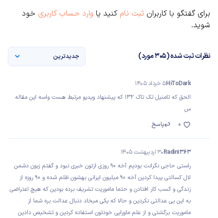
برای گفتگو با کاربران
ثبت نام
کنید یا
وارد حساب کاربری
خود
شوید.
نظرات ثبت شده (305 مورد)
جدیدترین
HiToDark
5 خرداد 1405
الحق که تامنیل تک تاک 132 که پیشنهاد ویدیو مرتبط هست واسه این مقاله
س
0
پاسخ
Radin1363
30 اردیبهشت 1405
راستی حاجی نگرانت بودیم آخه ۹۰ روزی ازتون خبری نبود و گفتم زبون دشمن
لال کسالتی پیدا کردین آخه ۹۰ میلیون ایرانی بهشون ظلم شده و ۹۰ روزه از
زندگی و کسب کار افتادن و حتما ماموریت تشریف برده بودین که هیچ اعتراضی
به این بی عدالتی نکردین و حالا که یکی میخاد دنبال عدالت بره شما از
ماموریت برگشتی و از علم ماورایی خودتون استفاده کردین و تشخیص دادین