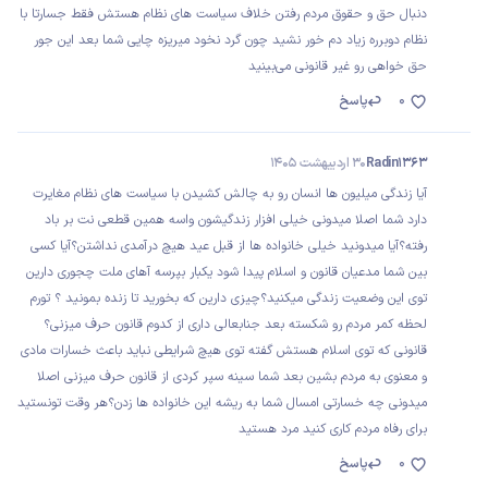
دنبال حق و حقوق مردم رفتن خلاف سیاست های نظام هستش فقط جسارتا با
نظام دوبرره زیاد دم خور نشید چون گرد نخود میریزه چایی شما بعد این جور
حق خواهی رو غیر قانونی می‌بینید
0
پاسخ
Radin1363
30 اردیبهشت 1405
آیا زندگی میلیون ها انسان رو به چالش کشیدن با سیاست های نظام مغایرت
دارد شما اصلا میدونی خیلی افزار زندگیشون واسه همین قطعی نت بر باد
رفته؟آیا میدونید خیلی خانواده ها از قبل عید هیچ درآمدی نداشتن؟آیا کسی
بین شما مدعیان قانون و اسلام پیدا شود یکبار بپرسه آهای ملت چجوری دارین
توی این وضعیت زندگی میکنید؟چیزی دارین که بخورید تا زنده بمونید ؟ تورم
لحظه کمر مردم رو شکسته بعد جنابعالی داری از کدوم قانون حرف میزنی؟
قانونی که توی اسلام هستش گفته توی هیچ شرایطی نباید باعث خسارات مادی
و معنوی به مردم بشین بعد شما سینه سپر کردی از قانون حرف میزنی اصلا
میدونی چه خسارتی امسال شما به ریشه این خانواده ها زدن؟هر وقت تونستید
برای رفاه مردم کاری کنید مرد هستید
0
پاسخ