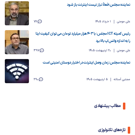
نماینده مجلس: فعلاً نیاز نیست اینترنت باز شود
علی مومنی
1 خرداد 1405
711
رئیس کمیته ICT مجلس: با ۳-۴ هزار میلیارد تومان می‌توان کیفیت ایتا
را به اندازه واتس‌اپ بالا برد
علی مومنی
20 اردیبهشت 1405
397
نماینده مجلس: زمان وصل اینترنت در اختیار دوستان امنیتی است
مجتبی آستانه
5 اردیبهشت 1405
290
مطالب پیشنهادی
تازه‌های تکنولوژی