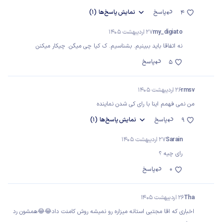
پاسخ
نمایش
پاسخ‌ها
(1)
4
my_digiato
27 اردیبهشت 1405
نه اتفاقا باید ببینیم. بشناسیم. ک کیا چی میگن. چیکار میکنن
پاسخ
5
rmsv
26 اردیبهشت 1405
من نمی فهمم اینا با رای کی شدن نماینده
پاسخ
نمایش
پاسخ‌ها
(1)
9
Sarain
27 اردیبهشت 1405
رای چیه ؟
0
پاسخ
Tha
26 اردیبهشت 1405
اخباری که اقا مجتبی استانه میزاره رو نمیشه روش کامنت داد😂😂همشون رد