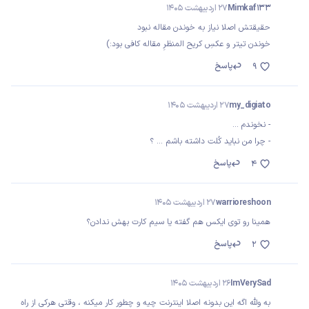
Mimkaf133
27 اردیبهشت 1405
حقیقتش اصلا نیاز به خوندن مقاله نبود
خوندن تیتر و عکسِ کریح المنظرِ مقاله کافی بود:)
پاسخ
9
my_digiato
27 اردیبهشت 1405
- نخوندم ...
- چرا من نباید کُلت داشته باشم ... ؟
پاسخ
4
warrioreshoon
27 اردیبهشت 1405
همینا رو توی ایکس هم گفته یا سیم کارت بهش ندادن؟
پاسخ
2
ImVerySad
26 اردیبهشت 1405
به ولله اگه این بدونه اصلا اینترنت چیه و چطور کار میکنه ، وقتی هرکی از راه