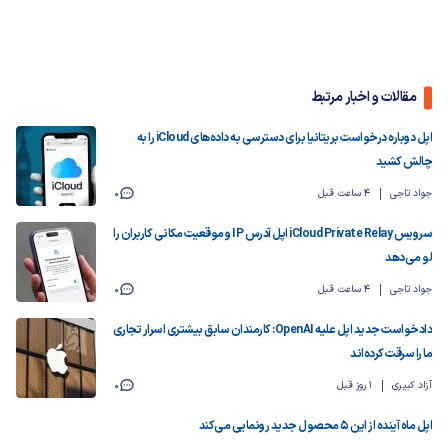
مقالات و اخبار مرتبط
اپل دوباره درخواست بریتانیا برای دسترسی به داده‌های iCloud را به
چالش کشید
جواد تاجی
4 ساعت قبل
0
سرویس iCloud Private Relay اپل آدرس IP و موقعیت مکانی کاربران را
لو می‌دهد
جواد تاجی
4 ساعت قبل
0
دادخواست جدید اپل علیه OpenAI: کارمندان سابق بیشتری اسرار تجاری
ما را سرقت کرده‌اند
آزاد کبیری
1 روز قبل
0
اپل ماه آینده از این ۵ محصول جدید رونمایی می‌کند