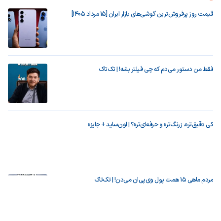
قیمت روز پرفروش‌ترین گوشی‌های بازار ایران [15 مرداد 1405]
فقط من دستور می‌دم که چی فیلتر بشه! | تک‌تاک
کی دقیق‌تره، زرنگ‌تره و حرفه‌ای‌تره؟ | اون‌ساید + جایزه
مردم ماهی ۱۵ همت پول وی‌پی‌ان می‌دن! | تک‌تاک