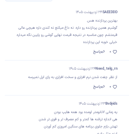
SAEEDDD
24 اردیبهشت 1405
بهترین پردازنده هس.
گوشیم همین پردازنده رو داره. نه داغ میکنع نه کندی داره هیچی عالی.
قیمتشم چون مناسبه در نتیجه قیمت نهایی گوشی رو پایین نگه میداره.
خیلی خوبه این پردازنده
0
پاسخ
Need_telg_rn
24 اردیبهشت 1405
از نظر چفت شدن نرم افزاری و سخت افزاری به پای اپل نمیرسه
0
پاسخ
Bvdyids
23 اردیبهشت 1405
یه زمانی ۷نانومتر اومده بود همه هایپ بودن
هی اندازه تراشه ها کمتر و کم مصرف تر و قوی تر شدن
تهش بازم جلوی برنامه های سنگین امروزی کم آوردن
اینم مثل بقیه