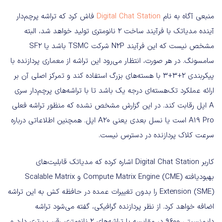
منبعی آگاه به نام
Digital Chat Station
فاش کرد که تراشه پرچم‌دار
آینده مدیاتک با فرآیند ساخت ۲ نانومتری تولید خواهد شد، البته
مشخص نیست که این فرآیند N2P شرکت TSMC باشد یا SF2
سامسونگ. در هر صورت، انتظار می‌رود این تراشه از معماری پردازنده با
پیکربندی ۲+۳+۳ با هسته‌های بزرگ استفاده کند و تمرکز اصلی آن بر
ارائه عملکرد تک‌هسته‌ای درجه یک باشد تا با تراشه‌های پرچم‌دار سری
A اپل رقابت کند. در این گزارش مشخص نشده که منظور تراشه فعلی
A19 Pro است یا نسل بعدی یعنی A20 اپل. همچنین اطلاعاتی درباره
سرعت کلاک پردازنده در دسترس نیست.
کاربر Digital Chat Station اشاره کرده که مدیاتک قابلیت‌های
بهبودیافته Compute Matrix Engine (CME) و Scalable Matrix
Extension (SME) را بدون تغییرات عمده در حافظه کش به این تراشه
اضافه خواهد کرد. از نظر پردازنده گرافیکی، گفته می‌شود تراشه
دایمنسیتی 9600 در مقایسه با تراشه‌های ۲ نانومتری رقیب برتری دارد و