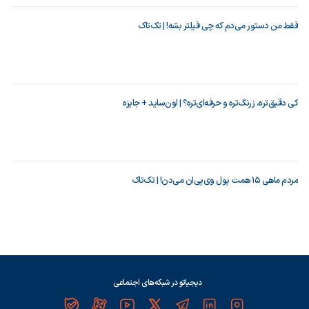
فقط من دستور می‌دم که چی فیلتر بشه! | تک‌تاک
کی دقیق‌تره، زرنگ‌تره و حرفه‌ای‌تره؟ | اون‌ساید + جایزه
مردم ماهی ۱۵ همت پول وی‌پی‌ان می‌دن! | تک‌تاک
دیجیاتو در شبکه‌های اجتماعی