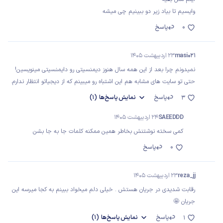
وایسیم تا بیاد زیر دو ببینیم چی میشه
0
پاسخ
masi021
23 اردیبهشت 1405
نمیدونم چرا بعد از این همه سال هنوز دیمنسیتی رو دایمنسیتی مینویسین!
حتی تو سایت های مشابه هم این اشتباه رو میبینم که از دیجیاتو انتظار ندارم.
پاسخ
نمایش
پاسخ‌ها
(1)
3
SAEEDDD
24 اردیبهشت 1405
کمی سخته نوشتنش بخاطر همین ممکنه کلمات جا به جا بشن
0
پاسخ
reza_jj
23 اردیبهشت 1405
رقابت شدیدی در جریان هستش . خیلی دلم میخواد ببینم به کجا میرسه این
جریان 🤩
پاسخ
نمایش
پاسخ‌ها
(1)
1