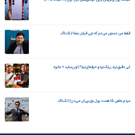
فقط من دستور می‌دم که چی فیلتر بشه! | تک‌تاک
کی دقیق‌تره، زرنگ‌تره و حرفه‌ای‌تره؟ | اون‌ساید + جایزه
مردم ماهی ۱۵ همت پول وی‌پی‌ان می‌دن! | تک‌تاک