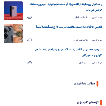
با استقبال بی‌سابقه از گلکسی زد فولد 8، حجم تولید ۱ میلیون دستگاه
افزایش می‌یابد
جواد تاجی
11 ساعت قبل
0
گلکسی زد فولد 8 از تست مقاومت سربلند خارج شد [تماشا کنید]
جواد تاجی
15 ساعت قبل
0
رندرهای جدیدی از گلکسی تب S12 پلاس و اولترا فاش شد؛ طراحی
تکراری و حضور ناچ
جواد تاجی
1 روز قبل
0
مطالب پیشنهادی
تازه‌های تکنولوژی