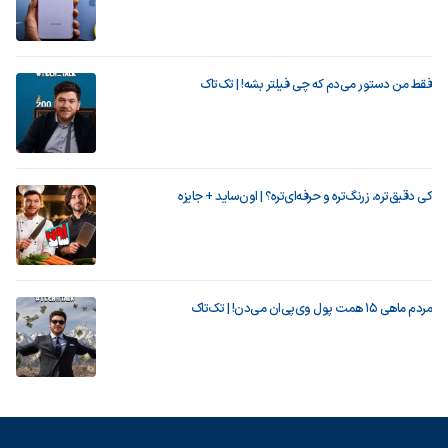
فقط من دستور می‌دم که چی فیلتر بشه! | تک‌تاک
کی دقیق‌تره، زرنگ‌تره و حرفه‌ای‌تره؟ | اون‌ساید + جایزه
مردم ماهی ۱۵ همت پول وی‌پی‌ان می‌دن! | تک‌تاک