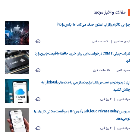
مقالات و اخبار مرتبط
چرا اپل تلگرام را از اپ استور حذف می‌کند اما ایکس را نه؟
ایمان صاحبی
7 ساعت قبل
0
شرکت چینی CXMT درخواست اپل برای خرید حافظه با قیمت پایین را رد
کرد
حمید گنجی
15 ساعت قبل
0
اپل دوباره درخواست بریتانیا برای دسترسی به داده‌های iCloud را به
چالش کشید
جواد تاجی
2 روز قبل
0
سرویس iCloud Private Relay اپل آدرس IP و موقعیت مکانی کاربران را
لو می‌دهد
جواد تاجی
2 روز قبل
0