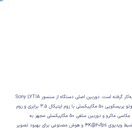
در بخش دوربین، موتورولا مجموعاً ۴ حسگر ۵۰ مگاپیکسلی را به‌کار گرفته است. دوربین اصلی دستگاه از سنسور Sony LYTIA
710 با لرزشگیر اپتیکال بهره می‌برد و در کنار آن یک دوربین تله‌فوتو پریسکوپی ۵۰ مگاپیکسلی با زوم اپتیکال 3.5 برابری و زوم
دیجیتال۵۰ برابر به‌چشم می‌خورد. دوربین فوق‌عریض با قابلیت عکاسی ماکرو و دوربین سلفی ۵۰ مگاپیکسلی مجهز به
فوکوس خودکار نیز از سایر اعضای این مجموعه هستند. امکان ضبط ویدیوی 4K@60fps و هوش مصنوعی برای بهبود تصویر