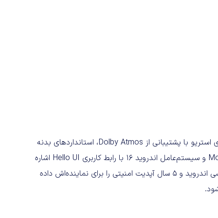
از دیگر ویژگی‌های شاخص +Edge 70 Pro می‌توان به بلندگوهای استریو با پشتیبانی از Dolby Atmos، استانداردهای بدنه
IP68 و IP69، گواهی نظامی MIL-STD-810H، فناوری Moto AI 2.0 و سیستم‌عامل اندروید 16 با رابط کاربری Hello UI اشاره
کرد. موتورولا همچنین وعده انتشار ۳ سال به‌روزرسانی‌های اساسی اندروید و ۵ سال آپدیت امنیتی را برای نماینده‌اش داده