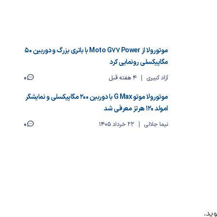
موتورولا از Moto G77 Power با باتری بزرگ و دوربین ۵۰
مگاپیکسلی رونمایی کرد
0
آزاد کبیری
4 هفته قبل
موتورولا موتو G Max با دوربین ۲۰۰ مگاپیکسلی و نمایشگر
امولد ۱۲۰ هرتز معرفی شد
0
نیما جلالی
22 خرداد 1405
ید.