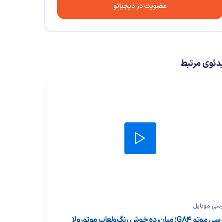
عضویت در دیجیاتو
دئوی مرتبط
سی موبایل
تو G84؛ میان‌رده خوش رنگ‌ولعاب موتورولا