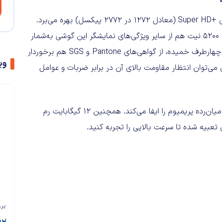
گوشی تازه‌نفس موتورولا از نمایشگر ۶.۸ اینچی امولد با رزولوشن +Super HD (معادل ۱۲۷۲ در ۲۷۷۲ پیکسل) بهره می‌برد.
نرخ نوسازی ۱۴۴ هرتز، پشتیبانی از +HDR10 و بیشینه روشنایی ۵۲۰۰ نیت هم از سایر ویژگی‌های نمایشگر این گوشی به‌شمار
می‌روند. صفحه‌نمایش موتورولا +Edge 70 Pro علاوه‌بر شیشه چهارطرف خمیده، از گواهی‌های Pantone و SGS هم برخوردار
وی
افظت می‌شود. بنابراین می‌توان انتظار مقاومت بالای آن در برابر ضربات و عوامل
تراشه مدیاتک Dimensity 8500 Extreme نقش مغز متفکر این میان‌رده پریمیوم را ایفا می‌کند. همچنین ۱۲ گیگابایت رم
برر
بررسی مو