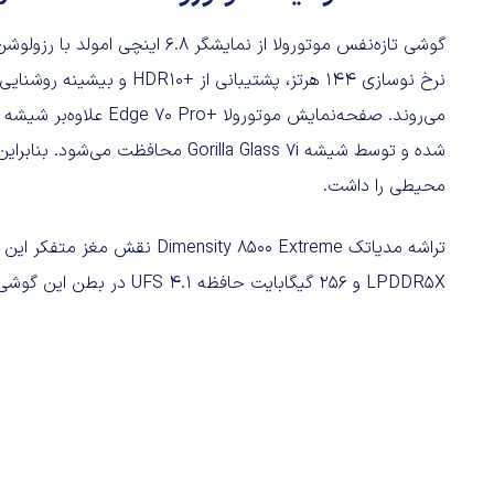
شده و توسط شیشه Gorilla Glass 7i مح
محیطی را داشت.
LPDDR5X و ۲۵۶ گیگابایت حافظه UFS 4.1 در بطن این گوشی تعبیه شده تا سرعت بالایی را تجربه کنید.