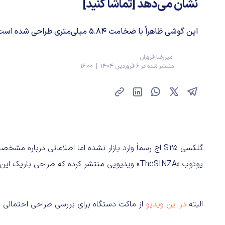
نشان می‌دهد [تماشا کنید]
این گوشی ظاهراً با ضخامت 5.84 میلی‌متری طراحی شده است.
امیررضا فروزان
منتشر شده در 6 فروردین 1404 | 16:00
گلکسی S25 اج رسماً وارد بازار نشده اما اطلاعاتی دربا
یوتوب «TheSINZA» ویدیویی منتشر کرده که طراحی باریک این گوشی را در مقایسه با مدل اولترا نشان می‌دهد.
البته
در این ویدیو
از ماکت دستگاه برای بررسی طراحی احتمالی S25 Edge استفاده شده است.