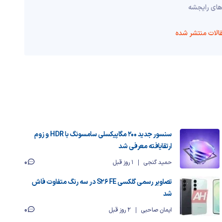
‌های رایجشه
الات منتشر شده
سنسور جدید ۲۰۰ مگاپیکسلی سامسونگ با HDR و زوم
ارتقایافته معرفی شد
0
حمید گنجی
1 روز قبل
تصاویر رسمی گلکسی S26 FE در سه رنگ متفاوت فاش
شد
0
ایمان صاحبی
2 روز قبل