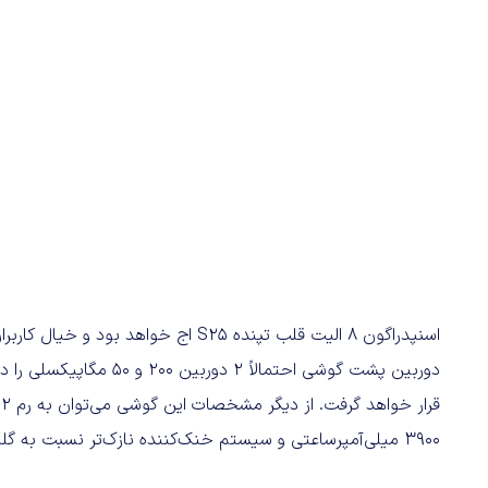
اسنپدراگون 8 الیت قلب تپنده S25 اج خوا
3900 میلی‌آمپرساعتی و سیستم خنک‌کننده نازک‌تر نسبت به گلکسی S25 اشاره کرد.