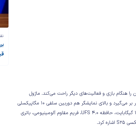
نقد
قی
هد بود و خیال کاربران را هنگام بازی و فعالیت‌های دیگر راحت می‌کند. ماژول
دوربین پشت گوشی احتمالاً 2 دوربین 200 و 50 مگاپیکسلی را در بر می‌گیرد و بالای نمایشگر هم دوربین سلفی 10 مگاپیکسلی
قرار خواهد گرفت. از دیگر مشخصات این گوشی می‌توان به رم 12 گیگابایت، حافظه UFS 4.0، فریم مقاوم آلومینیومی، باتری