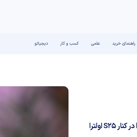
راهنمای خرید
علمی
کسب و کار
دیجیاتو
ویدیوی جدید طراحی باریک گلکسی S25 اج را در کنار S25 اولترا