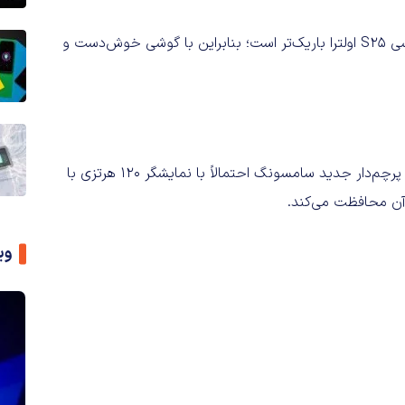
گفته می‌شود گلکسی S25 اِج با 5.84 میلی‌متر ضخامت از گلکسی S25 اولترا باریک‌تر است؛ بنابراین با گوشی خوش‌دست و
این گوشی را در گزارشی بررسی کردیم. پرچم‌دار جدید سامسونگ احتمالاً با نمایشگر 120 هرتزی با
وی