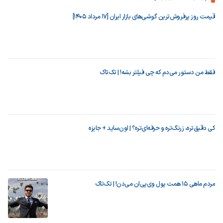
قیمت روز پرفروش‌ترین گوشی‌های بازار ایران [17 مرداد 1405]
فقط من دستور می‌دم که چی فیلتر بشه! | تک‌تاک
کی دقیق‌تره، زرنگ‌تره و حرفه‌ای‌تره؟ | اون‌ساید + جایزه
مردم ماهی ۱۵ همت پول وی‌پی‌ان می‌دن! | تک‌تاک