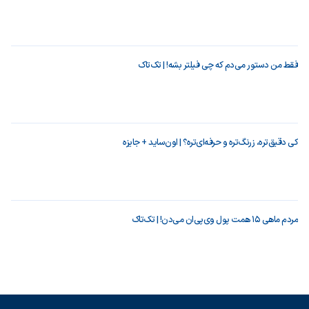
فقط من دستور می‌دم که چی فیلتر بشه! | تک‌تاک
کی دقیق‌تره، زرنگ‌تره و حرفه‌ای‌تره؟ | اون‌ساید + جایزه
مردم ماهی ۱۵ همت پول وی‌پی‌ان می‌دن! | تک‌تاک