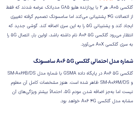
گلکسی A05، هر 2 با پردازنده هلیو G85 مدیاتک عرضه شدند که فقط
از اتصالات 4G پشتیبانی می‌کند اما سامسونگ تصمیم گرفته تغییری
ایجاد کند و پشتیبانی 5G را به این سری اضافه کند. گوشی جدید که
انتظار می‌رود گلکسی A06 5G نام داشته باشد، اولین‌ بار، اتصال 5G را
به سری گلکسی A0X می‌آورد.
شماره مدل احتمالی گلکسی A06 5G سامسونگ
گلکسی A06 5G در پایگاه داده GSMA با شماره مدل SM-A066B/DS
و SM-A066M/DS ظاهر شده است. هنوز مشخصات کامل آن معلوم
نیست اما به‌جز اضافه‌ شدن مودم 5G، احتمالاً بیشتر ویژگی‌های آن
مشابه مدل گلکسی A06 4G خواهد بود.