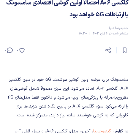
گلکسی A06 احتمالاً اولین گوشی اقتصادی سامسونگ
با ارتباطات 5G خواهد بود
حمیدرضا علیا
منتشر شده در 6 آبان 1403 | 18:30
0
0
سامسونگ برای عرضه اولین گوشی هوشمند 5G خود در سری گلکسی
A0X، گلکسی A06، آماده می‌شود. این سری معمولاً شامل گوشی‌های
مقرون‌به‌صرفه با ویژگی‌های اولیه می‌شود و تاکنون فقط مدل‌های 4G
را ارائه می‌کرد. سری گلکسی A0X بر پایین‌ نگه‌داشتن هزینه‌ها برای
کاربرانی که به گوشی هوشمند ساده نیاز دارند، متمرکز شده است.
به گزارش
گیزموچاینا
، آخرین مدل، گلکسی A06، و نسل قبلی آن،