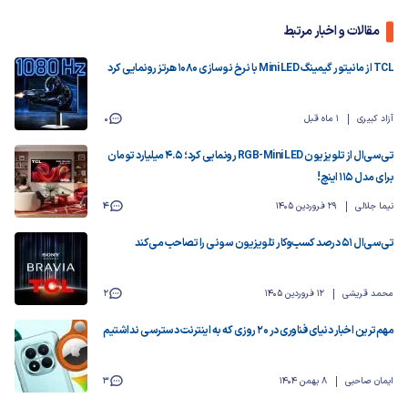
مقالات و اخبار مرتبط
TCL از مانیتور گیمینگ Mini LED با نرخ نوسازی ۱۰۸۰ هرتز رونمایی کرد
آزاد کبیری
1 ماه قبل
0
تی‌سی‌ال از تلویزیون RGB-Mini LED رونمایی کرد؛ ۴.۵ میلیارد تومان
برای مدل ۱۱۵ اینچ!
نیما جلالی
29 فروردین 1405
4
تی‌سی‌ال ۵۱ درصد کسب‌وکار تلویزیون سونی را تصاحب می‌کند
محمد قریشی
12 فروردین 1405
2
مهم‌ترین اخبار دنیای فناوری در ۲۰ روزی که به اینترنت دسترسی نداشتیم
ایمان صاحبی
8 بهمن 1404
3