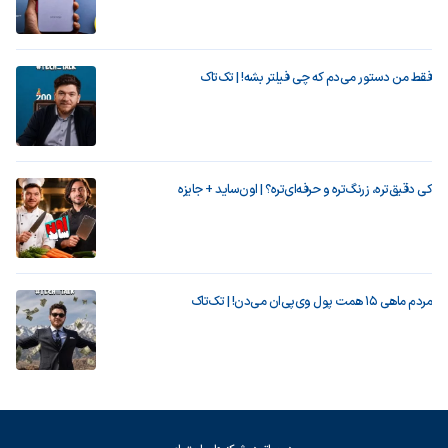
فقط من دستور می‌دم که چی فیلتر بشه! | تک‌تاک
کی دقیق‌تره، زرنگ‌تره و حرفه‌ای‌تره؟ | اون‌ساید + جایزه
مردم ماهی ۱۵ همت پول وی‌پی‌ان می‌دن! | تک‌تاک