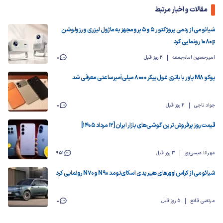
مقالات و اخبار مرتبط
شیائومی از ردمی پروژکتور ۵ و ۵ پرو مجهز به ماژول لیزری و رزولوشن
1080p رونمایی کرد
امیرحسین امام‌جمعه
2 روز قبل
0
پوکو M8 پاور با باتری غول‌پیکر ۸۰۰۰ میلی‌آمپرساعتی معرفی شد
جواد تاجی
2 روز قبل
0
قیمت روز پرفروش‌ترین گوشی‌های بازار ایران [12 مرداد 1405]
مهرانا عیسی‌پور
3 روز قبل
951
شیائومی از کراس‌اوورهای هیبریدی اسکای‌نومد N90 و N70 رونمایی کرد
مرتضی قانع
5 روز قبل
0