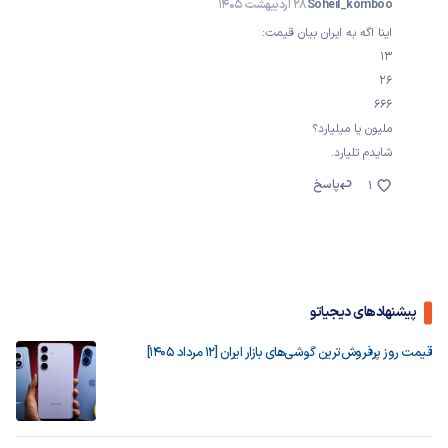
Soheil_komboo
28 اردیبهشت 1405
اینا اگه به ایران بیان قیمت:
13
26
666
ملیون یا میلیارد؟
شایدم تلیارد.
پاسخ
1
پیشنهادهای دیجیاتو
قیمت روز پرفروش‌ترین گوشی‌های بازار ایران [12 مرداد 1405]