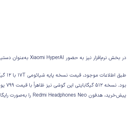
در بخش نرم‌افزار نیز به حضور Xiaomi HyperAI به‌عنوان دستیار دیجیتال در HyperOS اشاره شده است.
پیش‌خرید، هدفون Redmi Headphones Neo را به‌صورت رایگان همراه گوشی دریافت خواهند کرد.