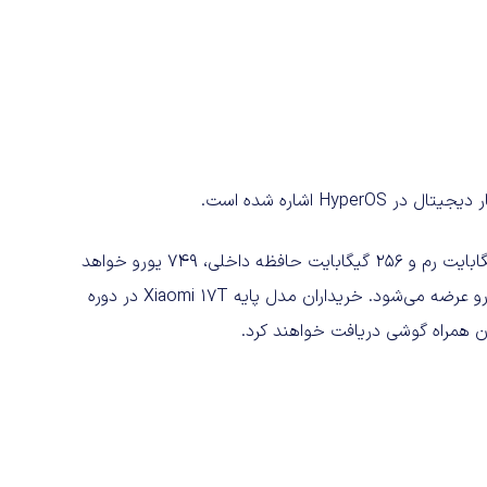
طبق اطلاعات موجود، قیمت نسخه پایه شیائومی 17T با ۱۲ گیگابایت رم و ۲۵۶ گیگابایت حافظه داخلی، ۷۴۹ یورو خواهد
بود. نسخه ۵۱۲ گیگابایتی این گوشی نیز ظاهراً با قیمت ۷۹۹ یورو عرضه می‌شود. خریداران مدل پایه Xiaomi 17T در دوره