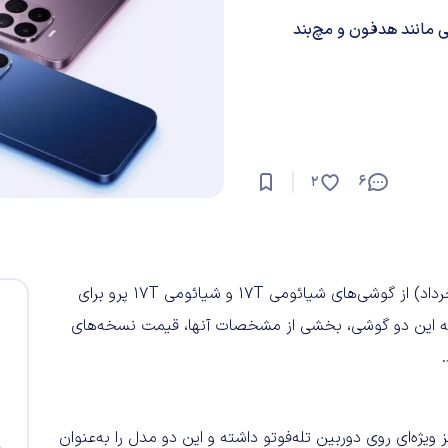
 مانند هدفون و مچ‌بند
6
2
براساس اطلاعات موجود، شیائومی احتمالاً در تاریخ ۲۸ مه (۷ خرداد) از گوشی‌های شیائومی 17T و شیائومی 17T پرو برای
ب به این دو گوشی، بخشی از مشخصات آنها، قیمت نسخه‌های
صاویر، شیائومی در بازاریابی سری شیائومی 17T تمرکز ویژه‌ای روی دوربین تله‌فوتو داشته و این دو مدل را به‌عنوان