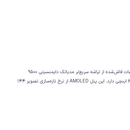
مدل قدرتمندتر این خانواده، یعنی Xiaomi 17T Pro، طبق اطلاعات فاش‌شده از تراشه سریع‌تر مدیاتک دایمنسیتی 9500
استفاده می‌کند. نمایشگر این مدل نیز بزرگ‌تر است و اندازه ۶.۸۳ اینچی دارد. این پنل AMOLED از نرخ تازه‌سازی تصویر ۱۴۴