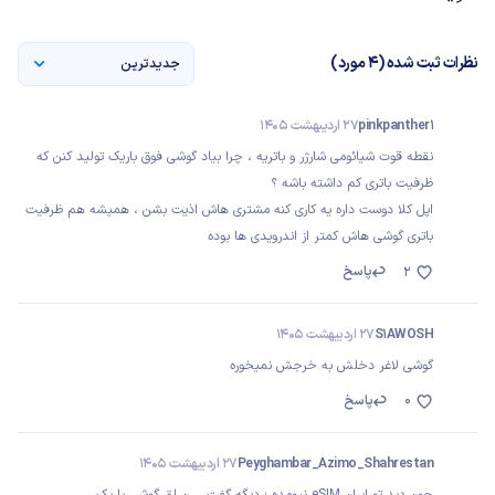
نظرات ثبت شده (4 مورد)
جدیدترین
pinkpanther1
27 اردیبهشت 1405
نقطه قوت شیائومی شارژر و باتریه ، چرا بیاد گوشی فوق باریک تولید کنن که
ظرفیت باتری کم داشته باشه ؟
اپل کلا دوست داره یه کاری کنه مشتری هاش اذیت بشن ، همیشه هم ظرفیت
باتری گوشی هاش کمتر از اندرویدی ها بوده
پاسخ
2
S1AWOSH
27 اردیبهشت 1405
گوشی لاغر دخلش به خرجش نمیخوره
0
پاسخ
Peyghambar_Azimo_Shahrestan
27 اردیبهشت 1405