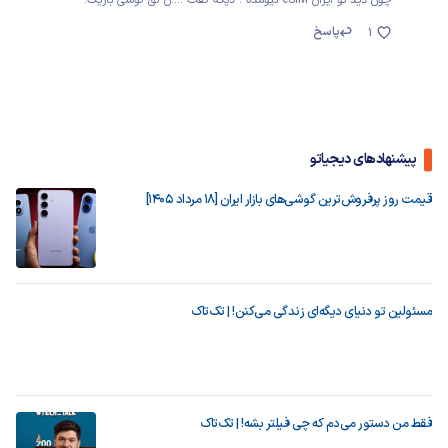
چون دید تو ایران eSIM نیومده ؛ دیگه گفت ....ن لق گوشی باریک.
پاسخ
1
پیشنهادهای دیجیاتو
قیمت روز پرفروش‌ترین گوشی‌های بازار ایران [18 مرداد 1405]
مسئولین تو دنیای دیگه‌ای زندگی می‌کنن! | تک‌تاک
فقط من دستور می‌دم که چی فیلتر بشه! | تک‌تاک