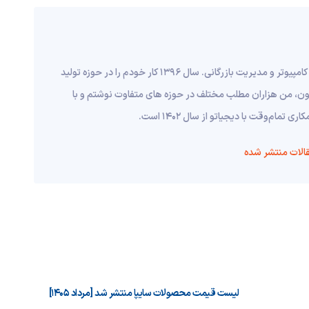
من مرتضی قانع هستم، متولد 1373 در اراک، دانش آموخته مهندسی کامپیوتر و مدیریت بازرگانی. سال 1396 کار خودم را در حوزه تولید
اکنون، من هزاران مطلب مختلف در حوزه های متفاوت نوشتم و با
م‌وقت با دیجیاتو از سال 1402 است.
الات منتشر شده
لیست قیمت محصولات سایپا منتشر شد [مرداد ۱۴۰۵]