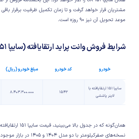
همان سایپا 151 GX را آغاز خواهد کرد. این بخشنا
موعد تحویل آن نیز ۹۰ روزه است.
شرایط فروش وانت پراید ارتقایافته (سایپا 151 GX) با لاینر پاششی، اردیبهشت ۱۴۰۵:
خودرو
کد خودرو
مبلغ خودرو (ریال)
سایپا ۱۵۱ ارتقایافته با
۸.۴۰۳.۳۰۰.۰۰۰
۱۵۴۲
لاینر پاششی