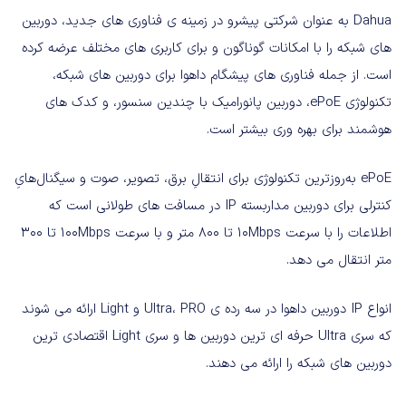
Dahua
به عنوان شرکتی پیشرو در زمینه ی فناوری های جدید، دوربین
های شبکه را با امکانات گوناگون و برای کاربری های مختلف عرضه کرده
است
.
از جمله فناوری های پیشگام داهوا برای دوربین های شبکه،
تکنولوژی
ePoE
، دوربین پانورامیک با چندین سنسور، و کدک های
هوشمند برای بهره وری بیشتر است
.
ePoE
به‌روزترین تکنولوژی برای انتقالِ برق، تصویر، صوت و سیگنال‌هایِ
کنترلی برای دوربین مداربسته
IP‌
در مسافت های طولانی است که
اطلاعات را با سرعت
10Mbps
تا
800‌
متر و با سرعت
100Mbps‌
تا
300
متر انتقال می دهد
.
انواع
IP
دوربین داهوا در سه رده ی
Ultra
PRO‌
،
و
Light
ارائه می شوند
که سری
Ultra
حرفه ای ترین دوربین ها و سری
Light
اقتصادی ترین
دوربین های شبکه را ارائه می دهند
.