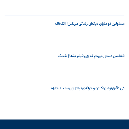
مسئولین تو دنیای دیگه‌ای زندگی می‌کنن! | تک‌تاک
فقط من دستور می‌دم که چی فیلتر بشه! | تک‌تاک
کی دقیق‌تره، زرنگ‌تره و حرفه‌ای‌تره؟ | اون‌ساید + جایزه