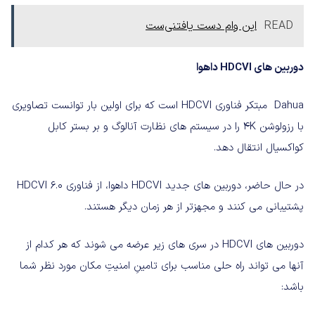
READ
این وام دست یافتنی‌ست
دوربین
های
HDCVI
داهوا
Dahua
مبتکر فناوری
HDCVI
است که برای اولین بار توانست تصاویری
با رزولوشن
4K
را در سیستم های نظارت آنالوگ و بر بستر کابل
کواکسیال انتقال دهد
.
در حال حاضر، دوربین های جدید
HDCVI
داهوا، از فناوری
HDCVI 6.0
پشتیبانی می کنند و مجهزتر از هر زمان دیگر هستند
.
دوربین های
HDCVI‌
در سری های زیر عرضه می شوند که هر کدام از
آنها می تواند راه حلی مناسب برای تامینِ امنیتِ مکان مورد نظر شما
باشد
: