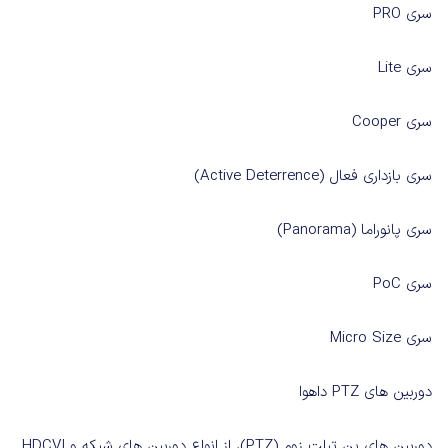
سری
PRO
سری
Lite
سری
Cooper
سری
بازداری
فعال
(Active Deterrence)
سری
پانوراما
(Panorama)
سری
PoC
سری
Micro Size
دوربین های
PTZ
داهوا
دوربین های پن تیلت زوم
(PTZ)
، از انواع دوربین های شبکه و
HDCVI