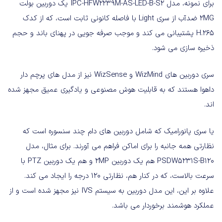
برای نمونه، مدل
IPC-HFW2239M-AS-LED-B-S2
یک دوربین بولت
2MG
ضدآب از سری
Light
با فاصله کانونی ثابت است، که از کدک
H.265
پشتیبانی می کند و موجب صرفه جویی در پهنای باند و حجم
ذخیره سازی می شود
.
سری دوربین های
WizMind
و
WizSense
نیز از مدل های پرچم دار
داهوا هستند که به قابلیت هوش مصنوعی و یادگیری عمیق مجهز شده
اند
.
یا سری پانورامیک که شامل دوربین های دام چند سنسوره است که
نظارتی همه جانبه را برای اماکن فراهم می آورند
.
برای مثال، مدل
PSDW5231S-B120‌
هم یک دوربین
2MP
و هم یک دوربین
PTZ
با
سرعت بالاست، که در کنار هم، نظارتی
120
درجه را ایجاد می کند
.
علاوه بر این، این مدل دوربین به سیستم
IVS
نیز مجهز شده است و از
عملکرد هوشمند برخوردار می باشد
.