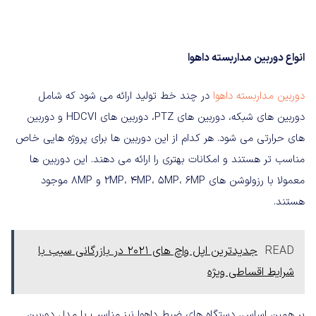
انواع
دوربین
مداربسته
داهوا
دوربین
مداربسته
داهوا
در چند خط تولید ارائه می شود که شامل
دوربین های شبکه، دوربین های
PTZ
، دوربین های
HDCVI
و دوربین
های حرارتی می شود
.
هر کدام از این دوربین ها برای پروژه هایی خاص
مناسب تر هستند و امکانات بهتری را ارائه می دهند
.
این دوربین ها
معمولا با رزولوشن های
2MP
6MP
،
5MP
،
4MP
،
و
8MP‌
موجود
هستند
.
READ
جدیدترین اپل واچ های ۲۰۲۱ در بازرگانی سیب با
شرایط اقساطی ویژه
بر همین اساس، دستگاه های ضبط داهوا نیز مناسب با مدل دوربین