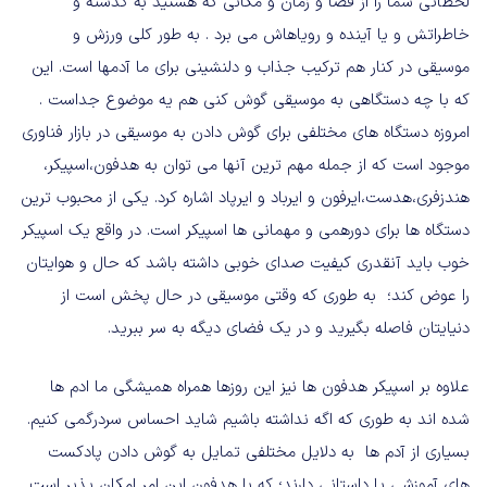
لحظاتی شما را از فضا و زمان و مکانی که هستید به گذشته و
خاطراتش و یا آینده و رویاهاش می برد
.
به طور کلی ورزش و
موسیقی در کنار هم ترکیب جذاب و دلنشینی برای ما آدمها است
.
این
که با چه دستگاهی به موسیقی گوش کنی هم یه موضوع جداست
.
امروزه دستگاه های مختلفی برای گوش دادن به موسیقی در بازار فناوری
موجود است که از جمله مهم ترین آنها می توان به هدفون،اسپیکر،
هندزفری،هدست،ایرفون و ایرباد و ایرپاد اشاره کرد
.
یکی از محبوب ترین
دستگاه ها برای دورهمی و مهمانی ها اسپیکر است
.
در واقع یک اسپیکر
خوب باید آنقدری کیفیت صدای خوبی داشته باشد که حال و هوایتان
را عوض کند؛
به طوری که وقتی موسیقی در حال پخش است از
دنیایتان فاصله بگیرید و در یک فضای دیگه به سر ببرید
.
علاوه بر اسپیکر هدفون ها نیز این روزها همراه همیشگی ما ادم ها
شده اند به طوری که اگه نداشته باشیم شاید احساس سردرگمی کنیم
.
بسیاری از آدم ها
به دلایل مختلفی تمایل به گوش دادن پادکست
های آموزشی یا داستانی دارند؛ که با هدفون این امر امکان پذیر است
.