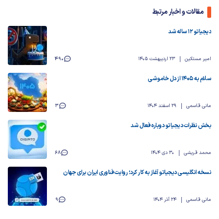
مقالات و اخبار مرتبط
دیجیاتو ۱۲ ساله شد
امیر مستکین
23 اردیبهشت 1405
490
سلام به ۱۴۰۵ از دل خاموشی
مانی قاسمی
29 اسفند 1404
3
بخش نظرات دیجیاتو دوباره فعال شد
محمد قریشی
30 دی 1404
68
نسخه انگلیسی دیجیاتو آغاز به کار کرد؛ روایت فناوری ایران برای جهان
مانی قاسمی
24 آذر 1404
9