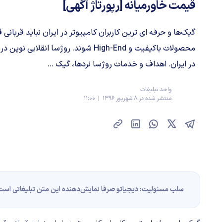
قیمت خاورمیانه [رپورتاژ آگهی]
گیک‌ها و حرفه‌ ای‌ ترین کاربران کامپیوتر در ایران نباید قربان
محصولات باکیفیت و ‌High-End شوند. روژسا انق
در ایران. اهداف و خدمات روژسا نردها، گیک‌ ...
واحد تبلیغات
منتشر شده در 8 شهریور 1396 | 11:00
سلب مسئولیت: دیجیاتو صرفا نمایش‌دهنده این متن تبلیغاتی است و