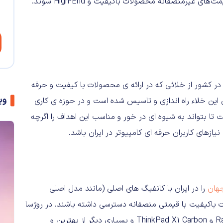
گیک‌ها و حرفه‌ ای‌ ترین کاربران کامپیوتر در ایران نباید قربانی قیمت‌های غیرمنصفانه محصولات باکیفیت و ‌High-End شوند.
ردها، گیک‌ ها، برنامه‌ نویسان، متخصصان و فعالان عرصه‌ی IT در کشور از خلائی که در ارائه‌ ی محصولات با کیفیت و حرفه‌
وی
این خلاء راه‌ اندازی و تاسیس شده است و در حوزه‌ ی کاری
NewEgg و آمازون گذاشته است تا بتواند به شیوه‌ ای در خور و مناسب این اهداف را اگرچه
زهای کاربران حرفه‌ ای کامپیوتر در ایران باشد.
جهان
را در ایران با کانفیگ‌ های اصلی (مانند مدل اصلی
صولات باکیفیت با قیمتی منصفانه دسترسی داشته‌ باشند. در روژسا
برای اولین بار در ایران لپ‌تاپ‌ هایی مانند XPS 15 و Razer Blade و ThinkPad X1 Carbon و بسیاری دیگر از بهترین و