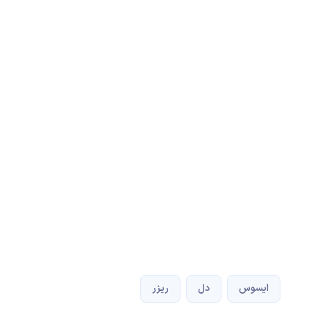
ایسوس
دل
ریزر