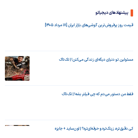
پیشنهادهای دیجیاتو
قیمت روز پرفروش‌ترین گوشی‌های بازار ایران [18 مرداد 1405]
مسئولین تو دنیای دیگه‌ای زندگی می‌کنن! | تک‌تاک
فقط من دستور می‌دم که چی فیلتر بشه! | تک‌تاک
کی دقیق‌تره، زرنگ‌تره و حرفه‌ای‌تره؟ | اون‌ساید + جایزه