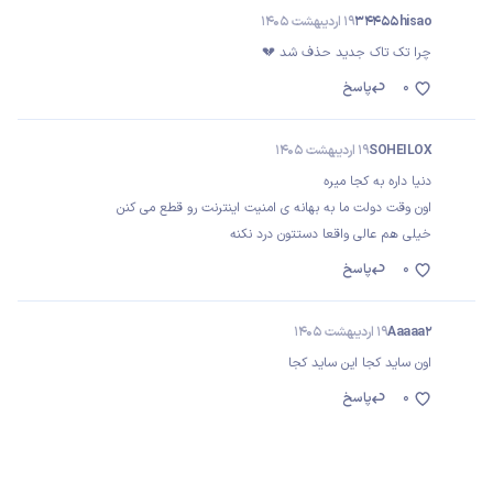
34455hisao
19 اردیبهشت 1405
چرا تک تاک جدید حذف شد 💔
0
پاسخ
SOHEILOX
19 اردیبهشت 1405
دنیا داره به کجا میره
اون وقت دولت ما به بهانه ی امنیت اینترنت رو قطع می کنن
خیلی هم عالی واقعا دستتون درد نکنه
0
پاسخ
Aaaaa2
19 اردیبهشت 1405
اون ساید کجا این ساید کجا
0
پاسخ