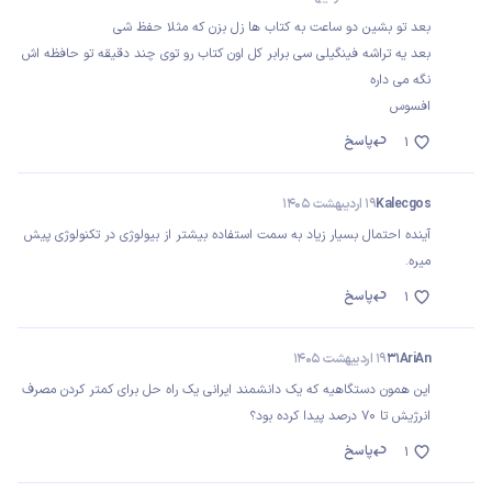
بعد تو بشین دو ساعت به کتاب ها زل بزن که مثلا حفظ شی
بعد یه تراشه فینگیلی سی برابر کل اون کتاب رو توی چند دقیقه تو حافظه اش
نگه می داره
افسوس
پاسخ
1
Kalecgos
19 اردیبهشت 1405
آینده احتمال بسیار زیاد به سمت استفاده بیشتر از بیولوژی در تکنولوژی پیش
میره.
پاسخ
1
31AriAn
19 اردیبهشت 1405
این همون دستگاهیه که یک دانشمند ایرانی یک راه حل برای کمتر کردن مصرف
انرژیش تا 70 درصد پیدا کرده بود؟
پاسخ
1