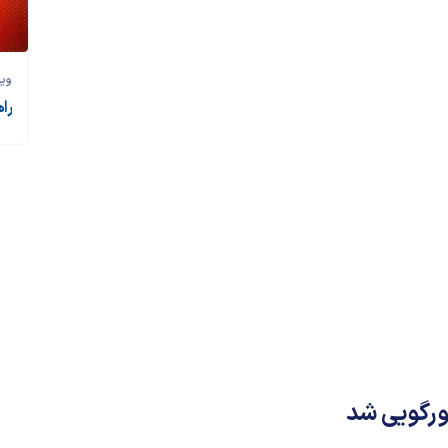
وی
را
زورگویی شد