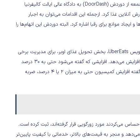
به گزارش دیجیاتو و به نقل از وال‌استریت ژورنال، اوبر (uber)، جمعه از دوردش (DoorDash) به دادگاه عالی ایالت کالیفرنیا
آنلاین غذا کرد. ازجمله این اقدامات می‌توان به اجبار
یجاد موانع برای رقبا اشاره کرد. البته دوردش این اتهام‌ها را
آنطورکه در این شکواییه آمده، دوردش رستوران‌هایی را که از سرویس UberEats، بخش تحویل غذای اوبر، برای مدیریت برخی
سفارش‌ها استفاده می‌کنند، تهدید کرده که نرخ کمیسیونشان را افزایش می‌دهد. افزایشی که گفته می‌شود حتی به 30 درصد
هم می‌رسد. درحالی‌که مالک یک رستوران به وال‌استریت ژورنال گفته افزایش کمیسیون حتی به میزان ۲ یا ۴ درصد، ضربه
احساس می‌کردند مورد زورگویی قرار گرفته‌اند، ثبت کرده است.
‌دهد و منجر به قیمت‌های بالاتر، خدماتی با کیفیت پایین‌تر