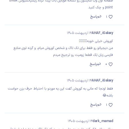
صفحه اول وب سایتتون رو نسخه موبایل باگ پیدا کرده ریسپانسیوش break
point و چک کنید
پاسخ
1
AHAF_iGalaxy
14 اردیبهشت 1405
کوروش خیلی خوبه❤️‍🔥❤️‍🔥
من دیجیاتو رو فقط برای تک تاک و شخص کوروش میام، و گرنه توی منابع
فارسی زبان تِک قطعا زومیت رو ترجیح میدم
0
پاسخ
AHAF_iGalaxy
14 اردیبهشت 1405
فقط اونجا که مانی به کوروش گفت این یه موردو با احتیاط حرف بزن حواست
باشه😂
پاسخ
1
dark_mamad
14 اردیبهشت 1405