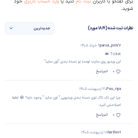
برای گفتگو با کاربران
ثبت نام
کنید یا
وارد حساب کاربری
خود
شوید.
نظرات ثبت شده (1861 مورد)
جدیدترین
parsa_pm77
9 خرداد 1405
Ticket 🎟️
این ویدیو روی سایت اومده تو دسته بندی "اون ساید"
0
پاسخ
Pou_riya
30 اردیبهشت 1405
چرا این تک تاک توی دسته بندی ویدیویی " اون ساید " وجود داره؟ 😂 لطفا
اصلاحش کنید
0
پاسخ
lastlost
18 اردیبهشت 1405