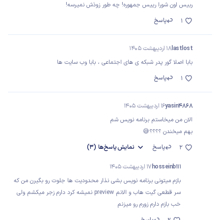
ربیس اون شورا رییس جمهوره! چه طور زوذش نمیرسه!
پاسخ
1
lastlost
18 اردیبهشت 1405
بابا اصلا گور پدر شبکه ی های اجتماعی ، بابا وب سایت ها
پاسخ
1
yasin4868
16 اردیبهشت 1405
الان من میخاستم برنامه نویس شم
بهم میخندن ؟؟؟؟😅
پاسخ
نمایش
پاسخ‌ها
(3)
2
hosseinb111
17 اردیبهشت 1405
بازم میتونی برنامه نویس بشی نذار محدودیت ها جلوت رو بگیرن من که
سر قطعی گیت هاب و الانم preview نمیشه کرد دارم زجر میکشم ولی
خب بازم دارم زورم رو میزنم
پاسخ