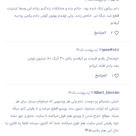
دلم براتون تنگ شده بود، حالم بده و مشکلات زندگیم زیاده،این وسط اینترنت
قطع شد دیگه تیر خلاص زدند، ولی اومدم بهتون گوش دادم یکمی روحیه
گرفتم.
پاسخ
2
yasin4868
14 اردیبهشت 1405
خوشحال رفتم قیمت رم گرفتنم بالای 30 گیگ 80 میلیون تومن
بعد یادم افتاد ایرانم
پاسخ
1
Albert_Einstein
13 اردیبهشت 1405
خیلی دیجیاتو رو دوست دارم ولی هر ویدیویی که میخوام ببینم، برای هر
تبلیغی که اپارات میخواد نشون بده، ویدیو قطع میشه و تا رفرش کنم دیگه
نمیاد. موقع خارج شدن از ویدیو هم طول میکشه تا سایت جمع و جور بشه.
خود رفرش کردن سایت هم طول میکشه. شما که کارتون درسته لطفا یه فکری به
حال این هم بکنید🙏💙