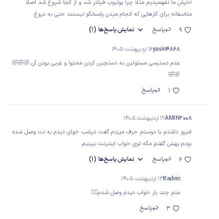
آخرش ما نفهمیدیم مثلا چرا یوتیوب فیلتر شد و از کجا شروع شد اصلا.
متاسفانه برای کارهایی که انجام میدن پاسخگو نیستند حتی به دروغ
پاسخ
نمایش
پاسخ‌ها
(1)
9
yasin4868
16 اردیبهشت 1405
عدم دسترسی مسئولین به دستچین کردن محتوا و غربی بودن آن 🤣🤣🤣
🤣🤣
پاسخ
1
AMIN2008
12 اردیبهشت 1405
امروز داشتم با دوستم حرف میزدم گفت دیشب خوای دیدم به نت وصل شده
بودم بهش گفتم مگه توی خواب اینترنت ببینیم
پاسخ
نمایش
پاسخ‌ها
(1)
6
Radvin
13 اردیبهشت 1405
منم چند بار خواب دیدم وصل شدم😮‍💨
پاسخ
3