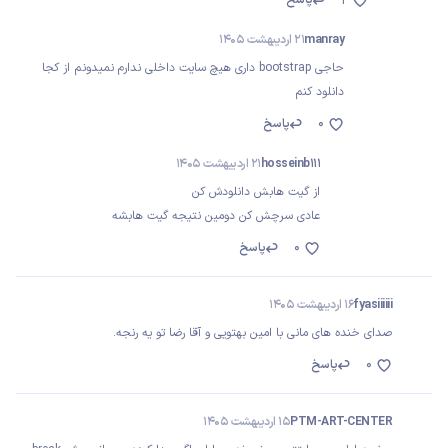
2
manray
21 اردیبهشت 1405
حاجی bootstrap داری هیچ سایت داخلی ندارم نمیدونم از کجا
دانلود کنم
0
پاسخ
hosseinb111
21 اردیبهشت 1405
از گیت هابش دانلودش کن
عادی سرچش کن دومین نتیجه گیت هابشه
0
پاسخ
fyasiiiiii
16 اردیبهشت 1405
صدای خنده های مانی با امین بهتویی و آقا رضا تو یه رنجه.
0
پاسخ
PTM-ART-CENTER
15 اردیبهشت 1405