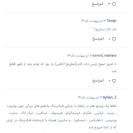
پاسخ
3
Temp1
12 اردیبهشت 1405
تک تاک نداریم؟
0
پاسخ
oorod_mamno
12 اردیبهشت 1405
تا امروز صبح چس دات کام (شطرنج آنلاین) باز بود که اونم بعد از ظهر قطع
شد
0
پاسخ
Ayhan_Z
12 اردیبهشت 1405
لطفا یک ویدیو هم در رابطه با چرایی فیلترینگ پلتفرم های بزرگی چون یوتیوب
، ردیت ، ایکس ، تلگرام ، اینستاگرام ، فیسبوک ، اسکایپ ، تیک تاک ، سایت
وردپرس ، نتفلیکس ، دیسکورد ، و سایرین همراه با تاریخجه فیلترینگ در ایران
که از کجا شروع شد