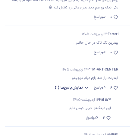
یواش یواش فکر کنم داریم به جایی میرسیم که تک تاک سه نفره اجرا بشه!
یکی دیگه رو هم باید بیارن مانی رو کنترل کنه 😁
0
پاسخ
Ferrari
14 اردیبهشت 1405
بهترین تک تاک در حال حاضر :
0
پاسخ
PTM-ART-CENTER
14 اردیبهشت 1405
اینترنت باز شه بازم میام دیجیاتو
پاسخ
نمایش
پاسخ‌ها
(1)
6
Fafa77
14 اردیبهشت 1405
این دیدگاهو خیلی دوس دارم
پاسخ
2
AE911
14 اردیبهشت 1405