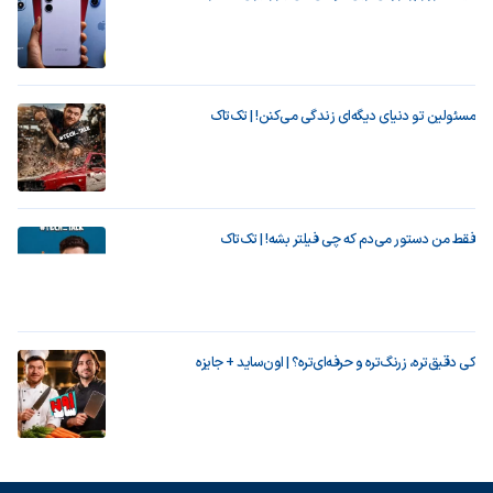
مسئولین تو دنیای دیگه‌ای زندگی می‌کنن! | تک‌تاک
فقط من دستور می‌دم که چی فیلتر بشه! | تک‌تاک
کی دقیق‌تره، زرنگ‌تره و حرفه‌ای‌تره؟ | اون‌ساید + جایزه