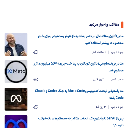
مقالات و اخبار مرتبط
مدیر فناوری متا: دنبال مرخصی نباشید، از هوش مصنوعی برای خلق
محصولات بیشتر استفاده کنید
جواد تاجی
1 ساعت قبل
0
متا در پرونده ایمنی آنلاین کودکان به پرداخت جریمه ۵۶۷ میلیون دلاری
محکوم شد
حمید گنجی
2 روز قبل
0
متا با معرفی ایجنت کدنویسی Muse Code به جنگ Codex و Claude
Code رفت
جواد تاجی
3 روز قبل
0
پس از OpenAI و آنتروپیک، ایجنت متا نیز به سیستم‌های یک شرکت
نفوذ کرد