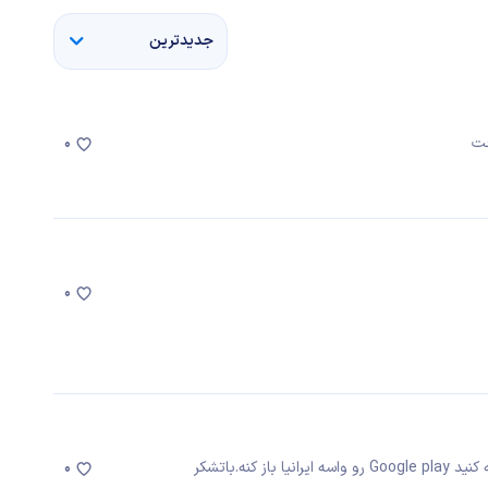
جدیدترین
خت
0
0
نه.باتشکر
0