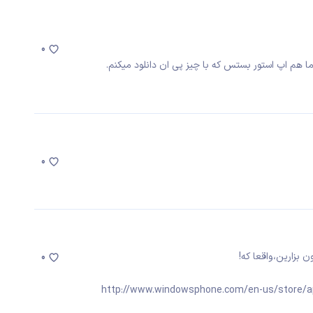
0
 هم اپ استور بستس که با چیز پی ان دانلود میکنم.
0
ن بزارین،واقعا که!
0
http://www.windowsphone.com/en-us/store/