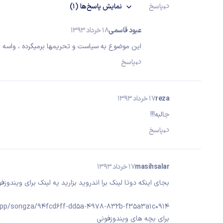
پاسخ
نمایش
پاسخ‌ها
(1)
عبود قاسمی
18 خرداد 1393
این موضوع به سیاست و تحریمها برمیگرده ، واسه ما
پاسخ
reza
17 خرداد 1393
جالبه!!!
پاسخ
masihsalar
17 خرداد 1393
بجای اینکه دوتا لینک برا اندروید بزارید یه لینک برای ویندوزفو
app/songza/94fcd6ff-dd5a-4978-832b-f35a3a1c0914
برای بچه های ویندوزفونی