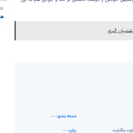
تک‌
هر آنچه د
شتیبان گیری
دسته بندی:
—
وت مگابایت
زبان:
—