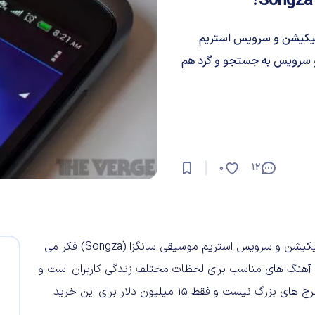
اپلیکیشن و سرویس استریم
 اپلیکیشن و سرویس به جستجو و گرد هم
0
12
نیویورک تایمز گزارش داده که گوگل زیر چشمی دارد به خرید اپلیکیشن و سرویس استریم موسیقی سانگزا (Songza) فکر می
 آهنگ های مناسب برای لحظات مختلف زندگی کاربران است و
الحق این کار را حرفه ای انجام می دهد. البته گویا گوگل دنبال خرج های بزرگ نیست و فقط ۱۵ میلیون دلار برای این خرید