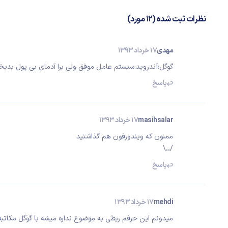
نظرات ثبت شده (12 مورد)
مهدى
17 خرداد 1393
گوگل:آندرويد:سيستم عامل موفق ولى برا آدماى بى پول بدب
پاسخ
masihsalar
17 خرداد 1393
ممنون که ویندوزفون هم گذاشتید
/،،\
پاسخ
mehdi
17 خرداد 1393
میدونم این حرفم ربطی به موضوع نداره میشه با گوگل مکاتبه کنید Google play رو واسه ایرانیا باز ک