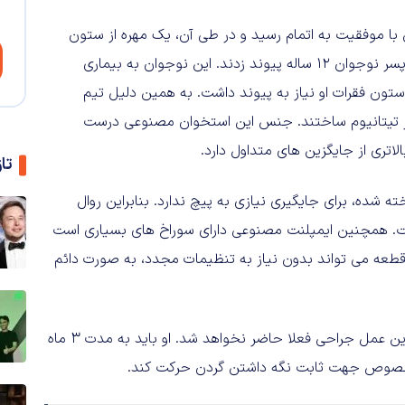
 در پکن با موفقیت به اتمام رسید و در طی آن، یک مهره از ستون
فقرات ساخته شده توسط فن آوری چاپ سه بعدی، به بدن یک پسر نوجوان ۱۲ ساله پیوند زدند. این نوجوان به بیماری
 ستون فقرات او نیاز به پیوند داشت. به همین دلیل تیم
در تیتانیوم ساختند. جنس این استخوان مصنوعی درست
لاتری از جایگزین های متداول دارد.
تا
 شده، برای جایگیری نیازی به پیچ ندارد. بنابراین روال
فت. همچنین ایمپلنت مصنوعی دارای سوراخ های بسیاری است
طعه می تواند بدون نیاز به تنظیمات مجدد، به صورت دائم
شبکه خبری CCTV چین به این نکته اشاره کرد که نتایج کامل این عمل جراحی فعلا حاضر نخواهد شد. او باید به مدت ۳ ماه
مخصوص جهت ثابت نگه داشتن گردن حرکت کند.