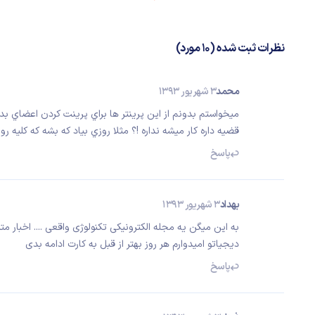
نظرات ثبت شده (10 مورد)
محمد
3 شهریور 1393
ميخواستم بدونم از اين پرينتر ها براي پرينت كردن اعضاي بدن
قضيه داره كار ميشه نداره !؟ مثلا روزي بياد كه بشه كه كليه ر
پاسخ
بهداد
3 شهریور 1393
به این میگن یه مجله الکترونیکی تکنولوژی واقعی .... اخبار مت
دیجیاتو امیدوارم هر روز بهتر از قبل به کارت ادامه بدی
پاسخ