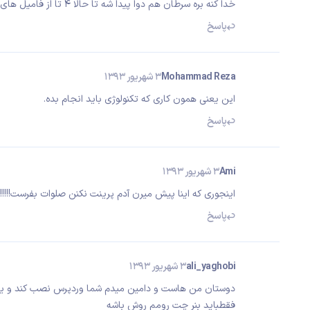
خدا کنه بره سرطان هم دوا پیدا شه تا حالا 4 تا از فامیل های نزذیکم ازم گرفته
پاسخ
Mohammad Reza
3 شهریور 1393
این یعنی همون کاری که تکنولوژی باید انجام بده.
پاسخ
Ami
3 شهریور 1393
اینجوری که اینا پیش میرن آدم پرینت نکنن صلوات بفرست!!!!!
پاسخ
ali_yaghobi
3 شهریور 1393
دوستان من هاست و دامین میدم شما وردپرس نصب کند و یه
فقطباید بنر چت رومم روش باشه