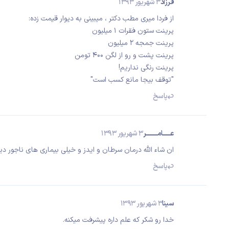
فرزاد
3 شهریور 1393
از فردا میری مطب دکتر ، میبینی به دیوار قیمت زده:
پرینت ستون فقرات 1 میلیون
پرینت جمجه 2 میلیون
پرینت پشت و رو از لگن 400 تومن
پرینت رنگی نداریم!
"توقف بیجا مانع کسب است"
پاسخ
عــــــامـــــــــر
3 شهریور 1393
ان شاء الله درمان سرطان و ایدز و خیلی بیماری های ناجور دی
پاسخ
سینا
3 شهریور 1393
خدا رو شکر که علم داره پیشرفت میکنه.