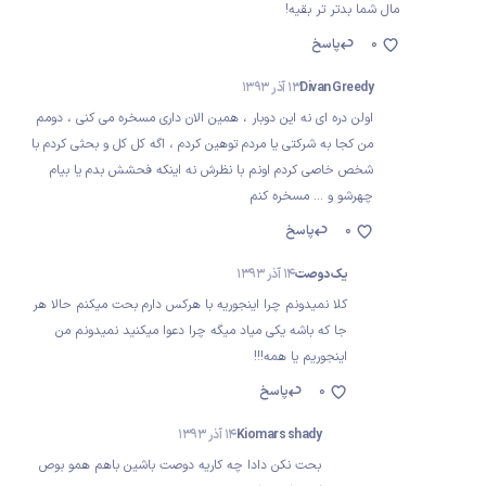
مال شما بدتر تر بقیه!
0
پاسخ
Divan Greedy
13 آذر 1393
اولن دره ای نه این دوبار ، همین الان داری مسخره می کنی ، دومم
من کجا به شرکتی یا مردم توهین کردم ، اگه کل کل و بحثی کردم با
شخص خاصی کردم اونم با نظرش نه اینکه فحشش بدم یا بیام
چهرشو و ... مسخره کنم
0
پاسخ
یک دوصت
14 آذر 1393
کلا نمیدونم چرا اینجوریه با هرکس دارم بحت میکنم حالا هر
جا که باشه یکی میاد میگه چرا دعوا میکنید نمیدونم من
اینجوریم یا همه!!!
0
پاسخ
Kiomars shady
14 آذر 1393
بحت نکن دادا چه کاریه دوصت باشین باهم همو بوص