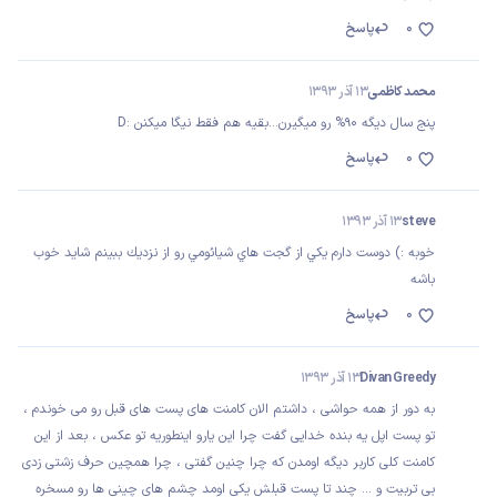
0
پاسخ
محمد کاظمی
13 آذر 1393
پنج سال دیگه 90% رو میگیرن...بقیه هم فقط نیگا میکنن :D
0
پاسخ
steve
13 آذر 1393
خوبه :) دوست دارم يكي از گجت هاي شيائومي رو از نزديك ببينم شايد خوب
باشه
0
پاسخ
Divan Greedy
13 آذر 1393
به دور از همه حواشی ، داشتم الان کامنت های پست های قبل رو می خوندم ،
تو پست اپل یه بنده خدایی گفت چرا این یارو اینطوریه تو عکس ، بعد از این
کامنت کلی کاربر دیگه اومدن که چرا چنین گفتی ، چرا همچین حرف زشتی زدی
بی تربیت و ... چند تا پست قبلش یکی اومد چشم های چینی ها رو مسخره