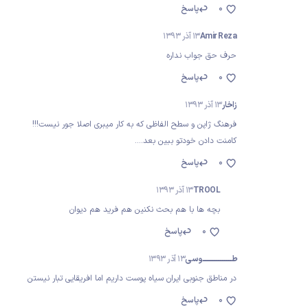
0
پاسخ
Amir Reza
13 آذر 1393
حرف حق جواب نداره
0
پاسخ
زاخار
13 آذر 1393
فرهنگ ژاپن و سطح الفاظی که به کار میبری اصلا جور نیست!!!
کامنت دادن خودتو ببین بعد....
0
پاسخ
TROOL
13 آذر 1393
بچه ها با هم بحث نکنین هم فرید هم دیوان
0
پاسخ
طــــــــــــــــــــــــــــوسی
13 آذر 1393
در مناطق جنوبی ایران سیاه پوست داریم اما افریقایی تبار نیستن
0
پاسخ