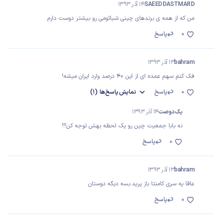
SAEED DASTMARD
14 آذر 1393
من که از همه ی برندهای چینی شیائومی رو بیشتر دوست دارم.
0
پاسخ
bahram
13 آذر 1393
فک کنم سهم عمده ای از این 40 درصد وارد ایران میشه!
0
پاسخ
نمایش
پاسخ‌ها
(1)
یک دوصت
14 آذر 1393
نه بابا جمعیت چین رو یک لحظه بهش توجه کن!!!
0
پاسخ
bahram
13 آذر 1393
عاقا یه سری کامنتا باز پرید.بسه دیگه دوستان
0
پاسخ