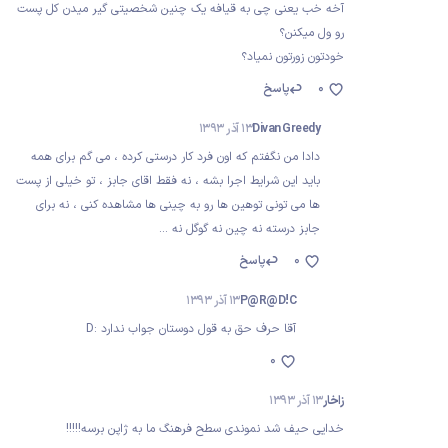
آخه خب یعنی چی به قیافه یک چنین شخصیتی گیر میدن کل پست
رو ول میکنن؟
خودتون زورتون نمیاد؟
0
پاسخ
Divan Greedy
13 آذر 1393
دادا من نگفتم که اون فرد کار درستی کرده ، می گم برای همه
باید این شرایط اجرا بشه ، نه فقط اقای جابز ، تو خیلی از پست
ها می تونی توهین ها رو به چینی ها مشاهده کنی ، نه برای
جابز درسته نه چین نه گوگل نه ...
0
پاسخ
P@R@D!C
13 آذر 1393
آقا حرف حق به قول دوستان جواب ندارد :D
0
زاخار
13 آذر 1393
خدایی حیف شد نموندی سطح فرهنگ ما به ژاپن برسه!!!!!