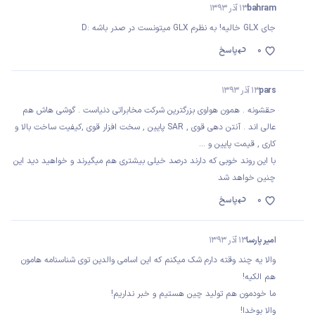
bahram
13 آذر 1393
جای GLX خالیه! به نظرم GLX میتونست در صدر باشه :D
0
پاسخ
pars
13 آذر 1393
حقشونه . همون هواوی بزرگترین شرکت مخابراتی دنیاست . گوشی هاش هم
عالی اند . آنتن دهی قوی , SAR پایین , سخت افزار قوی ,کیفیت ساخت بالا و
کاری , قیمت پایین و ...
با این روند خوبی که دارند درصد خیلی بیشتری هم میگیرند و خواهید دید این
چنین خواهد شد
0
پاسخ
امیر پارسا
13 آذر 1393
والا یه چند وقته دارم شک میکنم که این اسامی والدین توی شناسنامه هامون
هم الکیه!
ما خودمون هم تولید چین هستیم و خبر نداریم!
والا بوخدا!