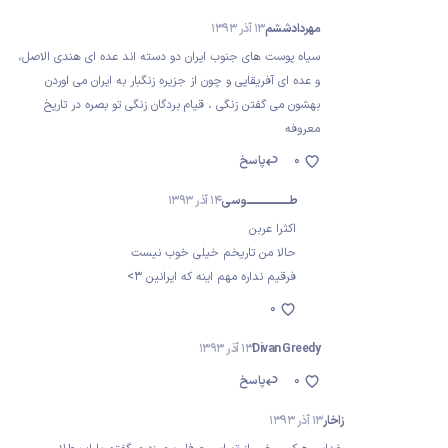
مهردادششم
13 آذر 1393
سیاه پوست های جنوب ایران دو دسته اند عده ای هندی الاصل،
و عده ای آفریقایی و چون از جزیره زنگبار به ایران می اوردن
بهشون می گفتن زنگی ، قیام بردگان زنگی تو بصره در تاریخ
معروفه
0
پاسخ
طــــــــــــــــــــــــــــوسی
14 آذر 1393
اکثرا عربن
حالا من تاریخم خیلی خوب نیست
فرقیم نداره مهم اینه که ایرانین 3>
0
Divan Greedy
13 آذر 1393
0
پاسخ
زاخار
13 آذر 1393