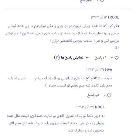
0
پاسخ
TROOL
13 آذر 1393
فکر کن اگه ما همه چینی میبودیمو تو چین زندگی میکردیم با این همه گوشی
چینی و برندهای مختلف نیاز بود همه نویسنده های دیجی همشون داعم گوشی
بررسی کنن و هر 1 ساعت بررسی تخصصی بزارن !
:-D
0
پاسخ
نمایش
پاسخ‌ها
(3)
steve
13 آذر 1393
خوبه. مشتاقم گج ت هاي شيائومي رو از نزديك ببينم ----------ترول نظرات
منم بايد تاييد شه منم رفتم تو ليست سياه :)
0
پاسخ
TROOL
13 آذر 1393
نه عزیز شما تو بلاگ نمیری گاهی تو سایت دستکاری میشه مال همه
اونهایی که در اون لحظه کامنت میزارن باید تایید بشه مال منم الان
اینجوری شد و برطرف شد