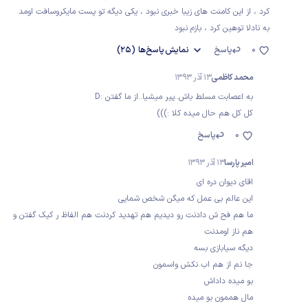
کرد ، از این کامنت های زیبا خبری نبود ، یکی دیگه تو پست مایکروسافت اومد
به نادلا توهین کرد ، بازم نبود
0
پاسخ
نمایش
پاسخ‌ها
(25)
محمد کاظمی
13 آذر 1393
به اعصابت مسلط باش..پیر میشیا..از ما گفتن :D
کل کل هم حال میده کلا :)))
0
پاسخ
امیر پارسا
13 آذر 1393
اقای دیوان دره ای
این عالم بی عمل که میگن شخص شمایی
ما هم فح ش دادنت رو دیدیم هم تهدید کردنت هم الفاظ ر کیک گفتن و
هم ناز اومدنت
دیگه سیابازی بسه
جا نم از هم اب نکش واسمون
بو میده داداش
مال هممون بو میده