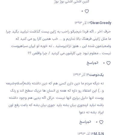
کنین اشتی اشتی بوژ بوژ
0
Divan Greedy
13 آذر 1393
حرف اخر ، اگه فردا دیجیاتو راحب به ژاپن پست گذاشت نیایید بگید چرا
ما مثل ژاپنی فرهنگ بالا نداریم و ... خب همین کارا رو می کنید که
وضعیتمون شده این ، هنوز نژادپرستید ، نه خوبه تو ایران سیاهپوست
نیست ، معلوم نبود چی کارشون می کردید / چرا واقعن ؟؟
0
پاسخ
یک دوصت
14 آذر 1393
نه دیگه مردم ما دین دارن کسی هم که دین داشته باشه(اسلام-شیعه
و...) این اعتقاد رو داره که همه ی انسان ها دریک سطح اند و رنگ
پوست انها دلیل برتری انها نیست .درکل اگه بدیی هم وجود داشته
باشه نباید اینجوری بیان بشه باید جوری بیان بشه که باعت رفع اون
ایراد بشه نه دعوا
0
پاسخ
M.S.N
14 آذر 1393