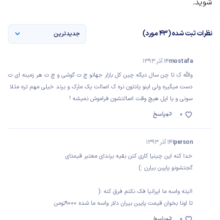
شوید.
نظرات ثبت شده (43 مورد)
جدیدترین
mostafa
14 آذر 1393
والله ک تا چن سال دیگه چین کل بازار جهانو چ ت گوشی و چ ت هر زمینه ای ت
دست میگیره ولی اینو یادتون نره ک اصالت یک مارک و برند خیلی مهم تره مثلا
سونی و یا اپل هیچ وقت اصالتشون فراموش نمیشه !
0
پاسخ
1person
14 آذر 1393
خدا کنه این چینیا کاری کنن بقیه برندای معتبر قیمتای
گجتشونو پایین بیارن :)
البته واسه ما ایرانیا فک نکنم فرق کنه :(
تا اونا بخوان قیمت پایین بیران دلار واسه ما شده 9000تومن
0
پاسخ