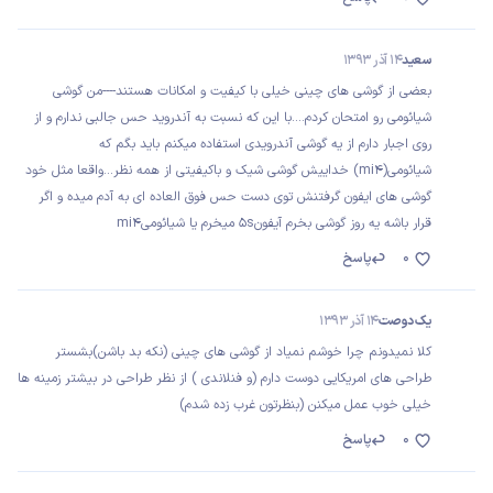
سعید
14 آذر 1393
بعضی از گوشی های چینی خیلی با کیفیت و امکانات هستند----من گوشی
شیائومی رو امتحان کردم....با این که نسبت به آندروید حس جالبی ندارم و از
روی اجبار دارم از یه گوشی آندرویدی استفاده میکنم باید بگم که
شیائومی(mi4) خداییش گوشی شیک و باکیفیتی از همه نظر...واقعا مثل خود
گوشی های ایفون گرفتنش توی دست حس فوق العاده ای به آدم میده و اگر
قرار باشه یه روز گوشی بخرم آیفون5s میخرم یا شیائومیmi4
0
پاسخ
یک دوصت
14 آذر 1393
کلا نمیدونم چرا خوشم نمیاد از گوشی های چینی (نکه بد باشن)بشستر
طراحی های امریکایی دوست دارم (و فنلاندی ) از نظر طراحی در بیشتر زمینه ها
خیلی خوب عمل میکنن (بنظرتون غرب زده شدم)
0
پاسخ