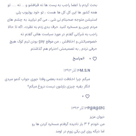
بحث کردم با اعضا راجب به پست ها نه قیافشو و ... نه ..... تو
همه کشور ها این کل کل ها هست ، تو خود یوتیوب پلی
استیشن متوجه صحبتام نی شی ، می گم نیایید به چشم های
مردم چین رو مسخره کنید حرف بدی زدم به نظرت، اگه تا حالا
راجب به شرکتی گفتم در مورد سیاست هاش گفتم نه
خصوصیاتش و اخلاقش ، من موقع gay بودن تیم کوک هیچ
حرفی نزدم , به تصمیمش احترام هم گذاشتم
0
پاسخ
M.S.N
14 آذر 1393
میگم چرا اخلاقت تنده بعضی وقتا جوری جواب آدمو میدی
انگار بقیه چیزی بارشون نیست.دروغ میگم؟
0
P@R@D!C
13 آذر 1393
دیوان عزیز
من خودم 2 3 بار نادیده گرفتم مسخره کردن ها رو
اما دیگه روی این یکی زورم در اومد