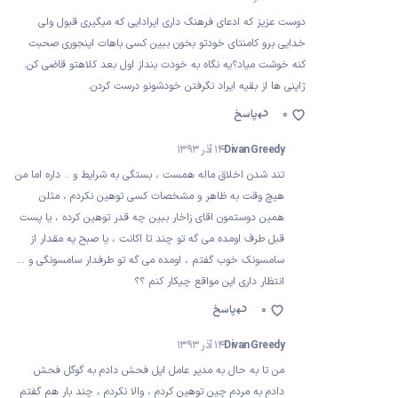
دوست عزیز که ادعای فرهنگ داری ایرادایی که میگیری قبول ولی
خدایی برو کامنتای خودتو بخون ببین کسی باهات اینجوری صحبت
کنه خوشت میاد؟یه نگاه به خودت بنداز اول بعد کلاهتو قاضی کن.
ژاپنی ها از بقیه ایراد نگرفتن خودشونو درست کردن.
0
پاسخ
Divan Greedy
14 آذر 1393
تند شدن اخلاق ماله همست ، بستگی به شرایط و .. داره اما من
هیچ وقت به ظاهر و مشخصات کسی توهین نکردم ، مثلن
همین دوستمون اقای زاخار ببین چه قدر توهین کرده ، یا پست
قبل طرف اومده می گه تو چند تا اکانت ، یا صبح یه مقدار از
سامسونک خوب گفتم ، اومده می گه تو طرفدار سامسونگی و ...
انتظار داری این مواقع چیکار کنم ؟؟
0
پاسخ
Divan Greedy
14 آذر 1393
من تا به حال به مدیر عامل اپل فحش دادم به گوگل فحش
دادم به مردم چین توهین کردم ، والا نکردم ، چند بار هم گفتم