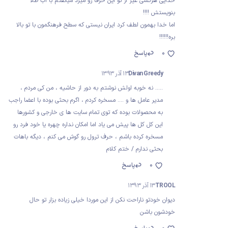
خدایی هرکسی غیر از تو این حرفا رو میزد میگفتم با اب طلا
بنویستش !!!!
اما خدا بهمون لطف کرد ایران نیستی که سطح فرهنگمون با تو بالا
بره!!!!!!
0
پاسخ
Divan Greedy
13 آذر 1393
..... نه خوبه اولش نوشتم به دور از حاشیه ، من کی مردم ،
مدیر عامل ها و .... مسخره کردم ، اگرم بحثی بوده با اعضا راجب
به محصولات بوده که توی تمام سایت ها ی خارجی و کشورها
این کل کل ها پیش می یاد اما امکان نداره چهره یا خود فرد رو
مسخره کرده باشم ، حرف ترول رو گوش می کنم ، دیگه باهات
بحثی ندارم / ختم کلام
0
پاسخ
TROOL
13 آذر 1393
دیوان خودتو ناراحت نکن از این موردا خیلی زیاده بزار تو حال
خودشون باشن