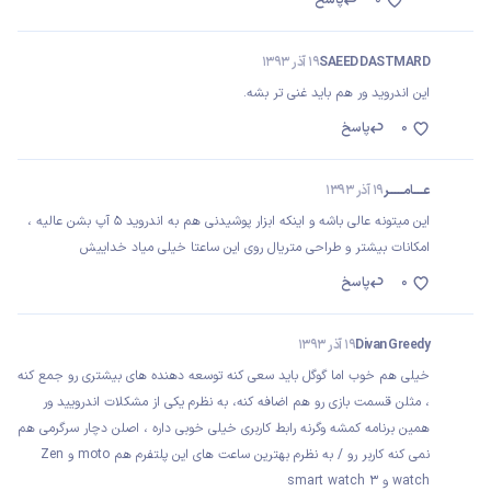
SAEED DASTMARD
19 آذر 1393
این اندروید ور هم باید غنی تر بشه.
0
پاسخ
عــــــامـــــــــر
19 آذر 1393
این میتونه عالی باشه و اینکه ابزار پوشیدنی هم به اندروید 5 آپ بشن عالیه ،
امکانات بیشتر و طراحی متریال روی این ساعتا خیلی میاد خداییش
0
پاسخ
Divan Greedy
19 آذر 1393
خیلی هم خوب اما گوگل باید سعی کنه توسعه دهنده های بیشتری رو جمع کنه
، مثلن قسمت بازی رو هم اضافه کنه، به نظرم یکی از مشکلات اندرویید ور
همین برنامه کمشه وگرنه رابط کاربری خیلی خوبی داره ، اصلن دچار سرگرمی هم
نمی کنه کاربر رو / به نظرم بهترین ساعت های این پلتفرم هم moto و Zen
watch و smart watch 3