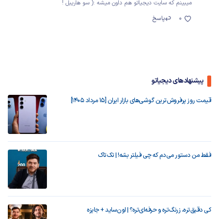
میبینم که سایت دیجیاتو هم داون میشه :( سو هاریبل !
0
پاسخ
پیشنهادهای دیجیاتو
قیمت روز پرفروش‌ترین گوشی‌های بازار ایران [15 مرداد 1405]
فقط من دستور می‌دم که چی فیلتر بشه! | تک‌تاک
کی دقیق‌تره، زرنگ‌تره و حرفه‌ای‌تره؟ | اون‌ساید + جایزه