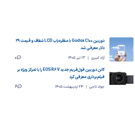
دوربین Godox C100 با منظره‌یاب LCD شفاف و قیمت ۲۹
دلار معرفی شد
0
آزاد کبیری
13 تیر 1405
کانن دوربین فول‌فریم جدید EOS R6 V را با تمرکز ویژه بر
فیلم‌برداری معرفی کرد
6
جواد تاجی
24 اردیبهشت 1405