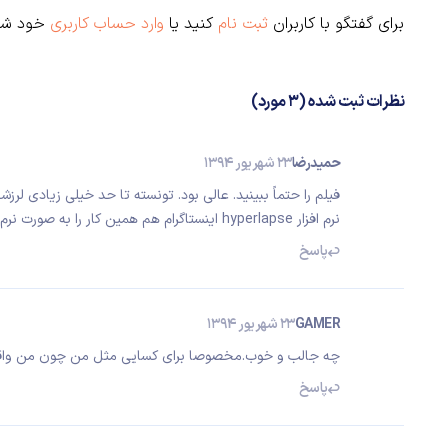
برای گفتگو با کاربران
ثبت نام
کنید یا
وارد حساب کاربری
خود شو
نظرات ثبت شده (3 مورد)
حمیدرضا
23 شهریور 1394
فیلم را حتماً ببینید. عالی بود. تونسته تا حد خیلی زیادی لرزش
نرم افزار hyperlapse اینستاگرام هم همین کار را به صورت نرم افزاری انجام میده. البته فعلا فقط برای ios
پاسخ
GAMER
23 شهریور 1394
چه جالب و خوب.مخصوصا برای کسایی مثل من چون من واقع
پاسخ