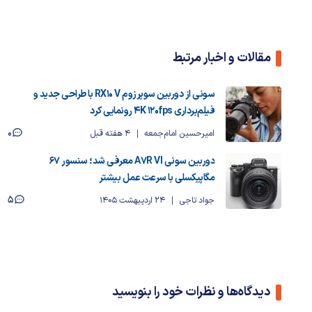
مقالات و اخبار مرتبط
سونی از دوربین سوپرزوم RX10 V با طراحی جدید و
فیلم‌برداری 4K 120fps رونمایی کرد
0
امیرحسین امام‌جمعه
4 هفته قبل
دوربین سونی A7R VI معرفی شد؛ سنسور ۶۷
مگاپیکسلی با سرعت عمل بیشتر
5
جواد تاجی
24 اردیبهشت 1405
دیدگاه‌ها و نظرات خود را بنویسید