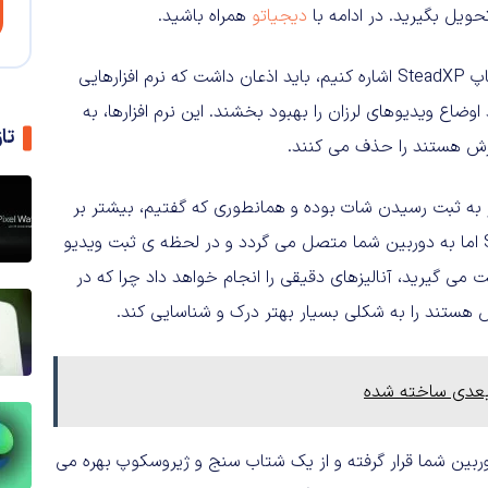
ویل بگیرید. در ادامه با
دیجیاتو
همراه باشید.
پیش از اینکه به نوع کارکرد دستگاه توسعه یافته از سوی استارتاپ SteadXP اشاره کنیم، باید اذعان داشت که نرم افزارهایی
Final Cu (در مک) می توانند اوضاع ویدیوهای لرزان را بهبود بخشند. این نرم افزارها، به
تا
زش هستند را حذف می کنند.
 از به ثبت رسیدن شات بوده و همانطوری که گفتیم، بیشتر بر
اساس حدس و گمان و برخی محاسبات پیش می رود. SteadXP اما به دوربین شما متصل می گردد و در لحظه ی ثبت ویدیو
 می گیرید، آنالیزهای دقیقی را انجام خواهد داد چرا که در
 هستند را به شکلی بسیار بهتر درک و شناسایی کند.
 بعدی ساخته شده
دوربین شما قرار گرفته و از یک شتاب سنج و ژیروسکوپ بهره می