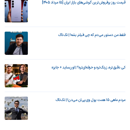
قیمت روز پرفروش‌ترین گوشی‌های بازار ایران [15 مرداد 1405]
فقط من دستور می‌دم که چی فیلتر بشه! | تک‌تاک
کی دقیق‌تره، زرنگ‌تره و حرفه‌ای‌تره؟ | اون‌ساید + جایزه
مردم ماهی ۱۵ همت پول وی‌پی‌ان می‌دن! | تک‌تاک