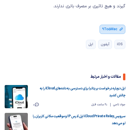
گیرند و هیچ تاثیری بر مصرف باتری ندارند.
9To5Mac
iOS
آیفون
اپل
مقالات و اخبار مرتبط
اپل دوباره درخواست بریتانیا برای دسترسی به داده‌های iCloud را به
چالش کشید
جواد تاجی
20 ساعت قبل
0
سرویس iCloud Private Relay اپل آدرس IP و موقعیت مکانی کاربران را
لو می‌دهد