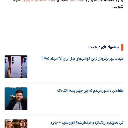
شوید.
پیشنهادهای دیجیاتو
قیمت روز پرفروش‌ترین گوشی‌های بازار ایران [17 مرداد 1405]
فقط من دستور می‌دم که چی فیلتر بشه! | تک‌تاک
کی دقیق‌تره، زرنگ‌تره و حرفه‌ای‌تره؟ | اون‌ساید + جایزه