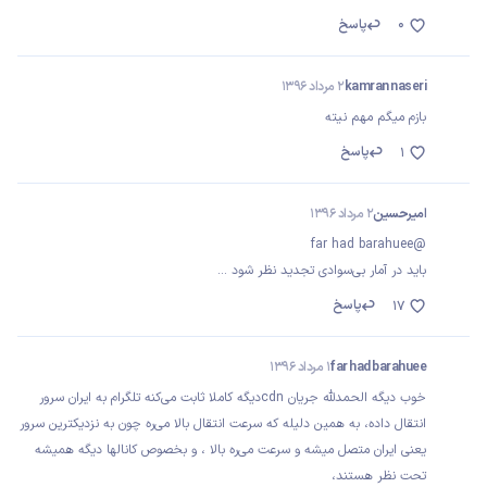
0
پاسخ
kamran naseri
2 مرداد 1396
بازم میگم مهم نیته
پاسخ
1
امیرحسین
2 مرداد 1396
@far had barahuee
باید در آمار بی‌سوادی تجدید نظر شود ...
پاسخ
17
far had barahuee
1 مرداد 1396
خوب دیگه الحمدلله جریان cdnدیگه کاملا ثابت می‌کنه تلگرام به ایران سرور
انتقال داده، به همین دلیله که سرعت انتقال بالا می‌ره چون به نزدیکترین سرور
یعنی ایران متصل میشه و سرعت می‌ره بالا ، و بخصوص کانالها دیگه همیشه
تحت نظر هستند،