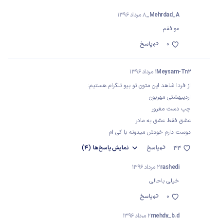
Mehrdad_A_
8 مرداد 1396
موافقم
0
پاسخ
Meysam-Tn2
1 مرداد 1396
از فردا شاهد این متون تو بیو تلگرام هستیم:
اردیبهشتی مهربون
چپ دست مغرور
عشق فقط عشق به مادر
دوست دارم خودش میدونه با کی ام
پاسخ
نمایش
پاسخ‌ها
(4)
33
rashedi
2 مرداد 1396
خیلی باحالی
0
پاسخ
mehdy_b.d
2 مرداد 1396