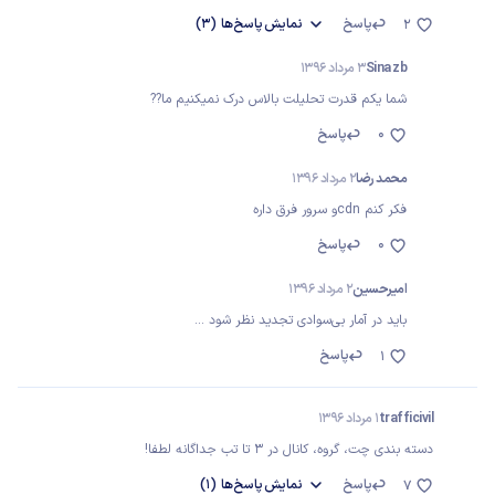
پاسخ
نمایش
پاسخ‌ها
(3)
2
Sina zb
3 مرداد 1396
شما یکم قدرت تحلیلت بالاس درک نمیکنیم ما??
0
پاسخ
محمد رضا
2 مرداد 1396
فکر کنم cdnو سرور فرق داره
0
پاسخ
امیرحسین
2 مرداد 1396
باید در آمار بی‌سوادی تجدید نظر شود ...
پاسخ
1
trafficivil
1 مرداد 1396
دسته بندی چت، گروه، کانال در 3 تا تب جداگانه لطفا!
پاسخ
نمایش
پاسخ‌ها
(1)
7