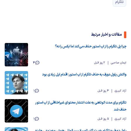
تلگرام
مقالات و اخبار مرتبط
چرا اپل تلگرام را از اپ استور حذف می‌کند اما ایکس را نه؟
ایمان صاحبی
2 روز قبل
4
واکنش پاول دورف به حذف تلگرام از اپ استور: اقدام اپل زیادی بود
آزاد کبیری
4 روز قبل
1
تلگرام برای مدت کوتاهی به علت انتشار محتوای غیراخلاقی از اپ استور
حذف شد
آزاد کبیری
5 روز قبل
1
پاول دورف و تلگرام به برندگان المپیاد بین‌المللی هوش مصنوعی جایزه