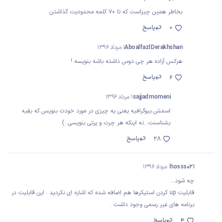
بخاطر همین چیزاست که تا 70 کلمه محدودیت گذاشتن
0
پاسخ
Aboalfazl Derakhshan
1 مرداد 1396
هرکس آزاده هر چی دوس داشته باشه بنویسه !
پاسخ
6
sajjad momeni
1 مرداد 1396
اسمش بیوگرافیه یعنی یه چیزی در مورد خودت بنویس که بقیه
بشناسنت...نه اینکه هر چرت و پرتی بنویسی :)
پاسخ
28
hosss021
1 مرداد 1396
چه شود...
قابلیت up کردن استیکرها هم اضافه شده که اشاره ای نکردید . این قابلیت در
برنامه های غیر رسمی وجود داشت .
پاسخ
4