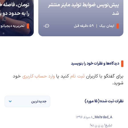
پیش‌نویس ضوابط تولید ماینر منتشر
تومان، فاصله خ
شد
را به حدود دو ب
ایمان بیک
59 دقیقه قبل
تحریریه دیجیاتو
0
دیدگاه‌ها و نظرات خود را بنویسید
برای گفتگو با کاربران
ثبت نام
کنید یا
وارد حساب کاربری
خود
شوید.
نظرات ثبت شده (15 مورد)
جدیدترین
Mehrdad_A_
8 مرداد 1396
تبلیغ! ن ن ن نه!