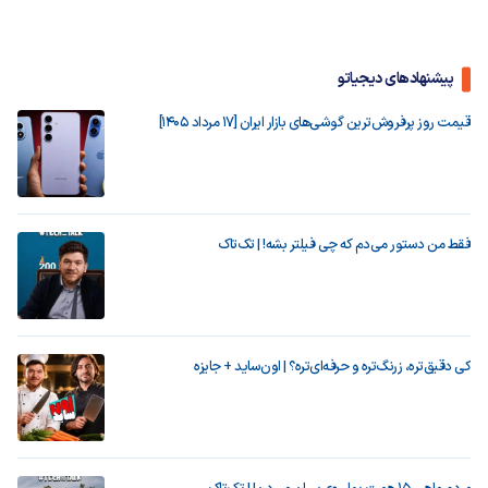
پیشنهادهای دیجیاتو
قیمت روز پرفروش‌ترین گوشی‌های بازار ایران [17 مرداد 1405]
فقط من دستور می‌دم که چی فیلتر بشه! | تک‌تاک
کی دقیق‌تره، زرنگ‌تره و حرفه‌ای‌تره؟ | اون‌ساید + جایزه