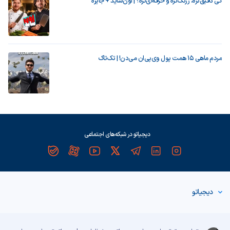
کی دقیق‌تره، زرنگ‌تره و حرفه‌ای‌تره؟ | اون‌ساید + جایزه
مردم ماهی ۱۵ همت پول وی‌پی‌ان می‌دن! | تک‌تاک
دیجیاتو در شبکه‌های اجتماعی
دیجیاتو