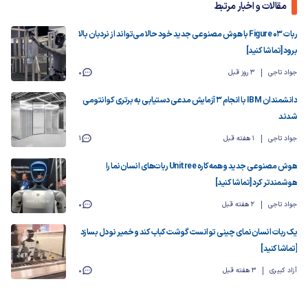
مقالات و اخبار مرتبط
ربات Figure 03 با هوش مصنوعی جدید خود حالا می‌تواند از نردبان بالا
برود [تماشا کنید]
جواد تاجی
3 روز قبل
0
دانشمندان IBM با انجام ۳ آزمایش مدعی دستیابی به برتری کوانتومی
شدند
جواد تاجی
1 هفته قبل
1
هوش مصنوعی جدید و همه‌کاره Unitree ربات‌های انسان‌نما را
هوشمندتر کرد [تماشا کنید]
جواد تاجی
2 هفته قبل
0
یک ربات انسان‌نمای چینی توانست گوشت کباب کند و خمیر نودل بسازد
[تماشا کنید]
آزاد کبیری
3 هفته قبل
0