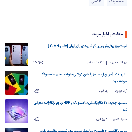
سامسونگ
گلکسی
مقالات و اخبار مرتبط
قیمت روز پرفروش‌ترین گوشی‌های بازار ایران [17 مرداد 1405]
مهرانا عیسی‌پور
23 ساعت قبل
953
اندروید ۱۷ آخرین آپدیت بزرگ این گوشی‌ها و تبلت‌های سامسونگ
خواهد بود
آزاد کبیری
1 روز قبل
0
سنسور جدید ۲۰۰ مگاپیکسلی سامسونگ با HDR و زوم ارتقایافته معرفی
شد
حمید گنجی
2 روز قبل
0
بررسی گلکسی زد فلیپ ۸: نمایشگر بیرونی هوشمندتر و قیمت بالاتر!