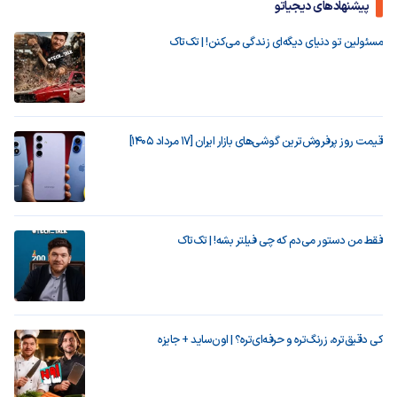
پیشنهادهای دیجیاتو
مسئولین تو دنیای دیگه‌ای زندگی می‌کنن! | تک‌تاک
قیمت روز پرفروش‌ترین گوشی‌های بازار ایران [17 مرداد 1405]
فقط من دستور می‌دم که چی فیلتر بشه! | تک‌تاک
کی دقیق‌تره، زرنگ‌تره و حرفه‌ای‌تره؟ | اون‌ساید + جایزه