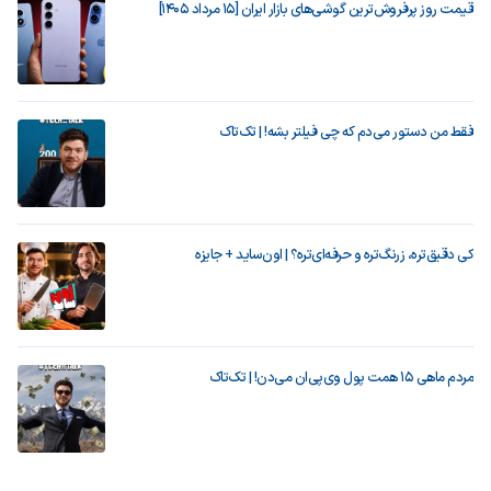
قیمت روز پرفروش‌ترین گوشی‌های بازار ایران [15 مرداد 1405]
فقط من دستور می‌دم که چی فیلتر بشه! | تک‌تاک
کی دقیق‌تره، زرنگ‌تره و حرفه‌ای‌تره؟ | اون‌ساید + جایزه
مردم ماهی ۱۵ همت پول وی‌پی‌ان می‌دن! | تک‌تاک