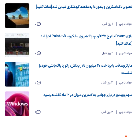
تصویر لاک اسکرین ویندوز ۱۰ به مقصد گردشگری تبدیل شد [تماشا کنید]
جواد تاجی
1 روز قبل
0
بازی Doom با نرخ ۳۵ فریم‌برثانیه روی مایکروسافت Paint اجرا شد
[تماشا کنید]
جواد تاجی
2 روز قبل
0
مایکروسافت با پرداخت ۲۰ میلیون دلار پاداش، رکورد باگ‌بانتی خود را
شکست
جواد تاجی
3 روز قبل
0
سهم ویندوز در بازار جهانی به کمترین میزان در ۱۲ ماه گذشته رسید
جواد تاجی
3 روز قبل
1