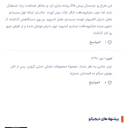
این طرح رو چندسال پیش zte پیاده سازی کرد و بخاطر ضخامت زیاد استقبال
نشد اما خوب مایکروسافت انگار نازک درش آورده. جالب‌تر اینکه غول سیستم
عامل دنیای کامپیوتر اومده سیستم عامل اندروید رو روی دستگاهش گذاشته ک
نشون میده مایکروسافت تسلیم اندروید توی دنیای موبایل شده و از طرفی غرور
رو کنار گذاشتا
پاسخ
1
امیر
10 مهر 1398
چیز جالبی به نظر نمیاد. معمولا محصولات مایکی خیلی گرونن. پس از الان
بهتون میگم به قیمتش نمیارزه
0
پاسخ
پیشنهادهای دیجیاتو