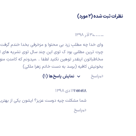
نظرات ثبت شده (2 مورد)
.. . . . .
30 آذر 1398
وای خدا چه مطلبِ زرد بی محتوا و مزخرفی بخدا خندم گرفت 
چرت ترین مطلبی بود ک توی این چند سال توی نشریه های اینت
مخاطباتون اینقدر توهین نکنید لطفا .. .میدونم که کامنتِ 
بخونیش کافیه (برسد به دست خانم زهرا ملکی)
پاسخ
نمایش
پاسخ‌ها
(1)
rene18
12 دی 1398
شما مشکلت چیه دوست عزیز؟ ایشون یکی از بهتر
پاسخ