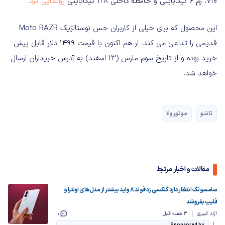
710، رم 6 گیگابایتی و حافظه داخلی 128 گیگابایتی
رونمایی کرد
.
این محصول که برای خیلی از کاربران حس نوستالژیک Moto RAZR
قدیمی را تداعی می کند، از هم اکنون با قیمت 1499 دلار قابل پیش
خرید بوده و از تاریخ سوم مارس (13 اسفند) به آدرس خریداران ارسال
خواهد شد.
تاشو
موتورولا
مقالات و اخبار مرتبط
سامسونگ انتظار دارد گلکسی زد فولد ۸ واید بیشتر از مدل‌های اولترا و
فلیپ بفروشد
آزاد کبیری
3 هفته قبل
0