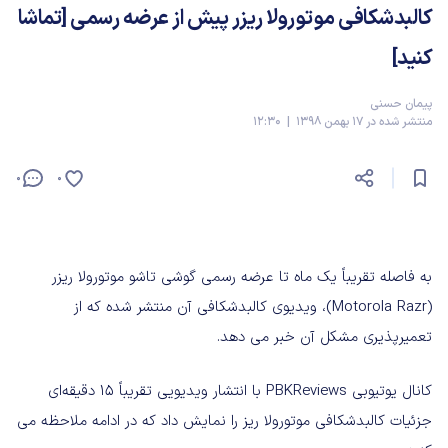
کالبدشکافی موتورولا ریزر پیش از عرضه رسمی [تماشا
کنید]
پیمان حسنی
منتشر شده در 17 بهمن 1398 | 12:30
0
0
به فاصله تقریباً یک ماه تا عرضه رسمی گوشی تاشو موتورولا ریزر
(Motorola Razr)، ویدیوی کالبدشکافی آن منتشر شده که از
تعمیرپذیری مشکل آن خبر می دهد.
کانال یوتیوبی PBKReviews با انتشار ویدیویی تقریباً 15 دقیقه‌ای
جزئیات کالبدشکافی موتورولا ریز را نمایش داد که در ادامه ملاحظه می