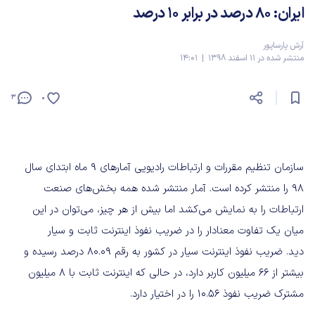
ایران: ۸۰ درصد در برابر ۱۰ درصد
آرش پارساپور
منتشر شده در 11 اسفند 1398 | 14:01
3
0
سازمان
تنظیم
مقررات
و
ارتباطات
رادیویی
آمارهای
۹
ماه
ابتدای
سال
۹۸
را
منتشر
کرده
است
.
آمار
منتشر
شده
همه
بخش‌های
صنعت
ارتباطات
را
به
نمایش
می‌کشد
اما
بیش
از
هر
چیز،
می‌توان
در
این
میان
یک
تفاوت
معنادار
را
در
ضریب
نفوذ
اینترنت
ثابت
و
سیار
دید
.
ضریب
نفوذ
اینترنت
سیار
در
کشور
به
رقم
۰۹
.
۸۰
درصد
رسیده
و
بیشتر
از
۶۶
میلیون
کاربر
دارد،
در
حالی
که
اینترنت
ثابت
با
۸
میلیون
مشترک
ضریب
نفوذ
۵۶
.
۱۰
را
در
اختیار
دارد
.