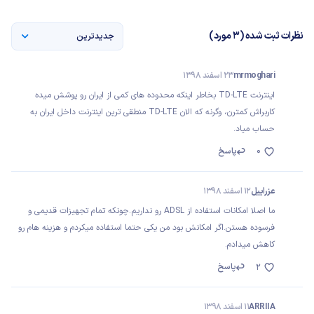
نظرات ثبت شده (3 مورد)
جدیدترین
mrmoghari
23 اسفند 1398
اینترنت TD-LTE بخاطر اینکه محدوده های کمی از ایران رو پوشش میده
کاربراش کمترن، وگرنه که الان TD-LTE منطقی ترین اینترنت داخل ایران به
حساب میاد.
0
پاسخ
عزراییل
12 اسفند 1398
ما اصلا امکانات استفاده از ADSL رو نداریم.چونکه تمام تجهیزات قدیمی و
فرسوده هستن.اگر امکانش بود من یکی حتما استفاده میکردم و هزینه هام رو
کاهش میدادم.
پاسخ
2
ARRIIA
11 اسفند 1398