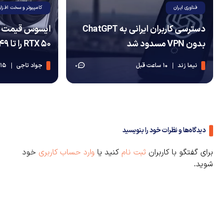
فناوری ایران
کامپیوتر و سخت افزار
دسترسی کاربران ایرانی به ChatGPT
ایسوس قیمت کا
بدون VPN مسدود شد
RTX 50 را تا ۴۹ درصد افزایش داد
نیما زند
10 ساعت قبل
جواد تاجی
15 ساعت قبل
0
دیدگاه‌ها و نظرات خود را بنویسید
برای گفتگو با کاربران
ثبت نام
کنید یا
وارد حساب کاربری
خود
شوید.