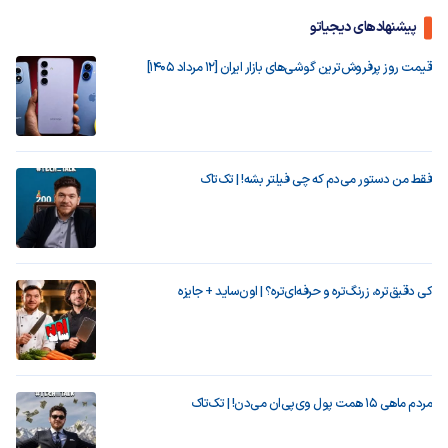
پیشنهادهای دیجیاتو
قیمت روز پرفروش‌ترین گوشی‌های بازار ایران [12 مرداد 1405]
فقط من دستور می‌دم که چی فیلتر بشه! | تک‌تاک
کی دقیق‌تره، زرنگ‌تره و حرفه‌ای‌تره؟ | اون‌ساید + جایزه
مردم ماهی ۱۵ همت پول وی‌پی‌ان می‌دن! | تک‌تاک