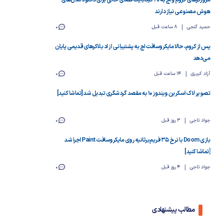
مرورگرهای کروم و اج به ۲۰ گیگابایت فضای خالی برای دانلود مدل‌های
هوش مصنوعی نیاز دارند
حمید گنجی
8 ساعت قبل
0
پس از کروم، حالا مایکروسافت اج به پشتیبانی از اد بلاکرهای قدیمی پایان
می‌دهد
آزاد کبیری
14 ساعت قبل
0
تصویر لاک اسکرین ویندوز ۱۰ به مقصد گردشگری تبدیل شد [تماشا کنید]
جواد تاجی
3 روز قبل
0
بازی Doom با نرخ ۳۵ فریم‌برثانیه روی مایکروسافت Paint اجرا شد
[تماشا کنید]
جواد تاجی
4 روز قبل
0
مطالب پیشنهادی