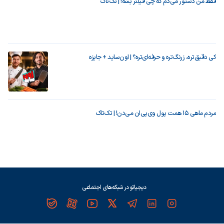
فقط من دستور می‌دم که چی فیلتر بشه! | تک‌تاک
کی دقیق‌تره، زرنگ‌تره و حرفه‌ای‌تره؟ | اون‌ساید + جایزه
مردم ماهی ۱۵ همت پول وی‌پی‌ان می‌دن! | تک‌تاک
دیجیاتو در شبکه‌های اجتماعی