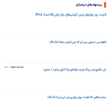
پیشنهادهای دیجیاتو
قیمت روز پرفروش‌ترین گوشی‌های بازار ایران [15 مرداد 1405]
فقط من دستور می‌دم که چی فیلتر بشه! | تک‌تاک
کی دقیق‌تره، زرنگ‌تره و حرفه‌ای‌تره؟ | اون‌ساید + جایزه
مردم ماهی ۱۵ همت پول وی‌پی‌ان می‌دن! | تک‌تاک